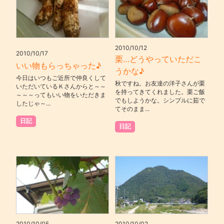
2010/10/12
2010/10/17
栗…どうやっていただこ
いい物もらっちゃった♪
うかな♪
今日はいつもご近所で仲良くして
秋ですね。お友達の洋子さんが栗
いただいているＫさんからと～～
を持ってきてくれました。栗ご飯
～～～ってもいい物をいただきま
でもしようかな。シンプルに茹で
したじゃ～...
てそのまま...
日記
日記
2010/10/05
2010/10/02