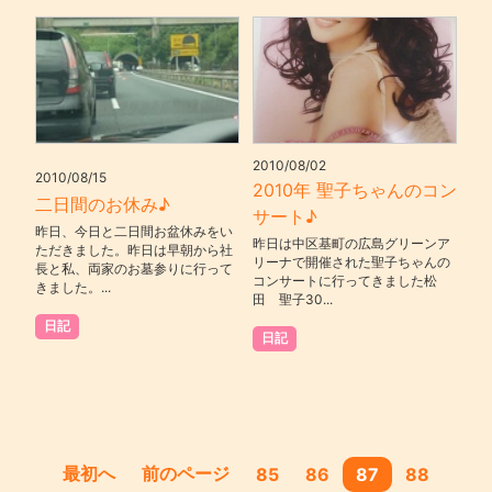
2010/08/02
2010/08/15
2010年 聖子ちゃんのコン
二日間のお休み♪
サート♪
昨日、今日と二日間お盆休みをい
昨日は中区基町の広島グリーンア
ただきました。昨日は早朝から社
リーナで開催された聖子ちゃんの
長と私、両家のお墓参りに行って
コンサートに行ってきました松
きました。...
田 聖子30...
日記
日記
最初へ
前のページ
85
86
87
88