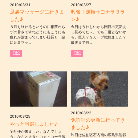
2010/08/31
2010/08/27
足裏マッサージに行きま
興奮！逆転サヨナラ３ラ
した♪
ン♪
８月も終わるというのに相変わら
今日はうれしいから回目の更新あ
ずの暑さですねどうにもこうにも
っ初めてだ～。でも二度とないか
疲れが溜まってしまい社長と一緒
も。巨人ＶＳカープ戦観ました？
に足裏マッ...
最後まで観...
日記
日記
2010/08/23
2010/08/25
免許証の更新に行ってき
やっと当選しました♪
ました♪
宅配便が来ました。なんでしょ
昨日は佐伯区石内南の広島県運転
う。なんと大きなコカ・コーラ缶