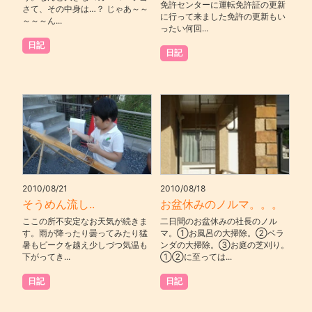
免許センターに運転免許証の更新
さて、その中身は…？ じゃあ～～
に行って来ました免許の更新もい
～～～ん...
ったい何回...
日記
日記
2010/08/21
2010/08/18
そうめん流し..
お盆休みのノルマ。。。
ここの所不安定なお天気が続きま
二日間のお盆休みの社長のノル
す。雨が降ったり曇ってみたり猛
マ。①お風呂の大掃除。②ベラ
暑もピークを越え少しづつ気温も
ンダの大掃除。③お庭の芝刈り。
下がってき...
①②に至っては...
日記
日記