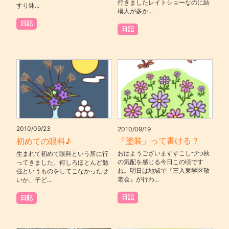
行きましたレイトショーなのに結
すり鉢...
構人が多か...
日記
日記
2010/09/23
2010/09/19
「塗装」って書ける？
初めての眼科♪
おはようございますすこしづつ秋
生まれて初めて眼科という所に行
の気配を感じる今日この頃です
ってきました。何しろほとんど勉
ね。明日は地域で『三入東学区敬
強というものをしてこなかったせ
老会』が行わ...
いか、子ど...
日記
日記