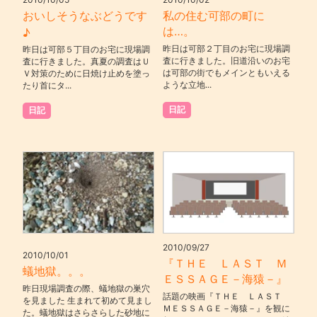
おいしそうなぶどうです
私の住む可部の町に
は…。
♪
昨日は可部２丁目のお宅に現場調
昨日は可部５丁目のお宅に現場調
査に行きました。旧道沿いのお宅
査に行きました。真夏の調査はＵ
は可部の街でもメインともいえる
Ｖ対策のために日焼け止めを塗っ
ような立地...
たり首にタ...
日記
日記
2010/09/27
2010/10/01
『ＴＨＥ ＬＡＳＴ Ｍ
蟻地獄。。。
ＥＳＳＡＧＥ－海猿－』
昨日現場調査の際、蟻地獄の巣穴
話題の映画『ＴＨＥ ＬＡＳＴ
を見ました 生まれて初めて見まし
ＭＥＳＳＡＧＥ－海猿－』を観に
た。蟻地獄はさらさらした砂地に