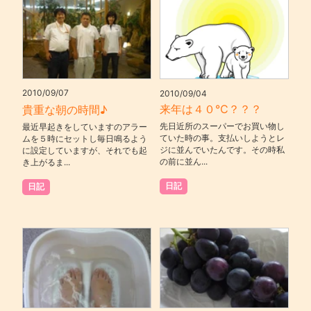
2010/09/07
2010/09/04
来年は４０℃？？？
貴重な朝の時間♪
先日近所のスーパーでお買い物し
最近早起きをしていますのアラー
ていた時の事。支払いしようとレ
ムを５時にセットし毎日鳴るよう
ジに並んでいたんです。その時私
に設定していますが、それでも起
の前に並ん...
き上がるま...
日記
日記