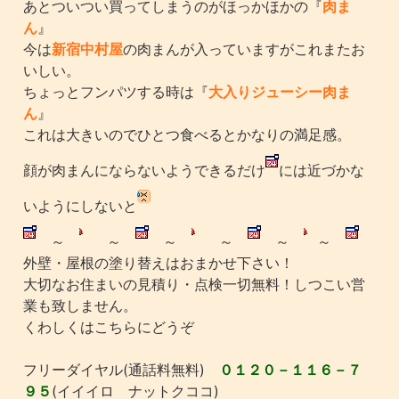
あとついつい買ってしまうのがほっかほかの『
肉ま
ん
』
今は
新宿中村屋
の肉まんが入っていますがこれまたお
いしい。
ちょっとフンパツする時は『
大入りジューシー肉ま
ん
』
これは大きいのでひとつ食べるとかなりの満足感。
顔が肉まんにならないようできるだけ
には近づかな
いようにしないと
～
～
～
～
～
～
外壁・屋根の塗り替えはおまかせ下さい！
大切なお住まいの見積り・点検一切無料！しつこい営
業も致しません。
くわしくはこちらにどうぞ
フリーダイヤル(通話料無料)
０１２０－１１６－７
９５
(イイイロ ナットクココ)