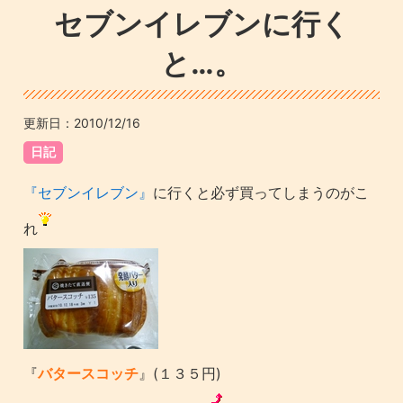
セブンイレブンに行く
と…。
更新日：
2010/12/16
日記
『セブンイレブン』
に行くと必ず買ってしまうのがこ
れ
『
バタースコッチ
』(１３５円)