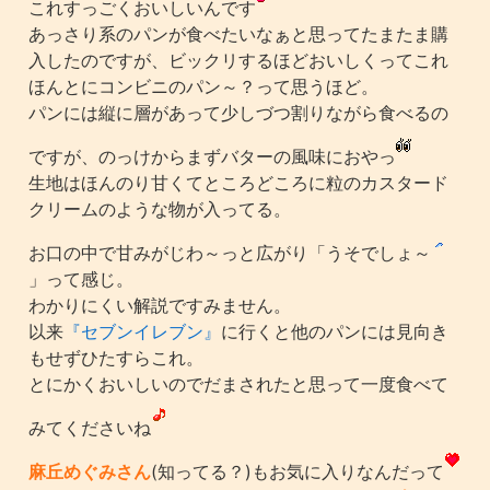
これすっごくおいしいんです
あっさり系のパンが食べたいなぁと思ってたまたま購
入したのですが、ビックリするほどおいしくってこれ
ほんとにコンビニのパン～？って思うほど。
パンには縦に層があって少しづつ割りながら食べるの
ですが、のっけからまずバターの風味におやっ
生地はほんのり甘くてところどころに粒のカスタード
クリームのような物が入ってる。
お口の中で甘みがじわ～っと広がり「うそでしょ～
」って感じ。
わかりにくい解説ですみません。
以来
『セブンイレブン』
に行くと他のパンには見向き
もせずひたすらこれ。
とにかくおいしいのでだまされたと思って一度食べて
みてくださいね
麻丘めぐみさん
(知ってる？)もお気に入りなんだって