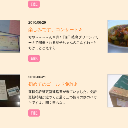
日記
2010/06/29
楽しみです、コンサート♪
ぢや～～～～ん８月１日(日)広島グリーンアリ
ーナで開催される聖子ちゃんのこんすわ～と
ちけっとどえすら...
日記
2010/06/21
初めてのゴールド免許♪
運転免許証更新連絡書が来ていました。免許
更新時期が近づくと届く三つ折りの例のハガ
キですよ。開く事もな...
日記