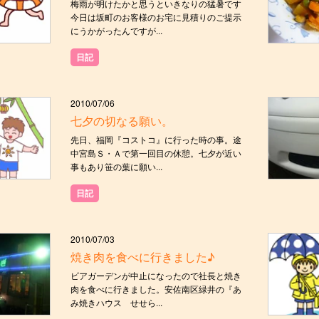
梅雨が明けたかと思うといきなりの猛暑です
今日は坂町のお客様のお宅に見積りのご提示
にうかがったんですが...
日記
2010/07/06
七夕の切なる願い。
先日、福岡『コストコ』に行った時の事。途
中宮島Ｓ・Ａで第一回目の休憩。七夕が近い
事もあり笹の葉に願い...
日記
2010/07/03
焼き肉を食べに行きました♪
ビアガーデンが中止になったので社長と焼き
肉を食べに行きました。安佐南区緑井の『あ
み焼きハウス せせら...