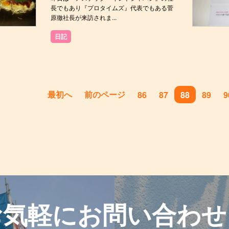
長でもあり『プロタイムズ』代表でもある菅
原徹社長が来訪されま...
日記
最初へ
前のページ
86
87
88
89
9
お気軽に
お問い合わせ