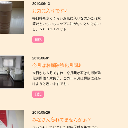
2010/06/13
お気に入りです♪
毎日持ち歩くくらいお気に入りなのがこれ水
筒だといちいちコップに注がないといけない
し、５００ｍｌペット...
日記
2010/06/01
今月はお掃除強化月間♪
今日から６月ですね。今月我が家はお掃除強
化月間佐々木良子、この一ヶ月は掃除に命か
けようと思いますでも...
日記
2010/05/26
みなさん忘れてませんかぁ？
うっかりしていましたお年玉付き年賀はが