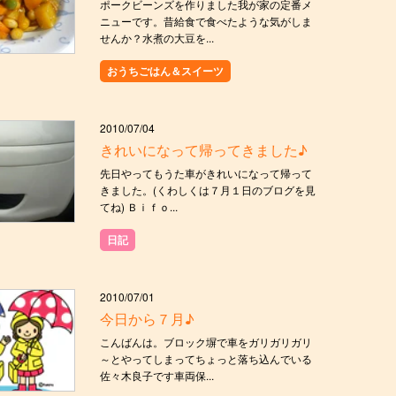
ポークビーンズを作りました我が家の定番メ
ニューです。昔給食で食べたような気がしま
せんか？水煮の大豆を...
おうちごはん＆スイーツ
2010/07/04
きれいになって帰ってきました♪
先日やってもうた車がきれいになって帰って
きました。(くわしくは７月１日のブログを見
てね) Ｂｉｆｏ...
日記
2010/07/01
今日から７月♪
こんばんは。ブロック塀で車をガリガリガリ
～とやってしまってちょっと落ち込んでいる
佐々木良子です車両保...