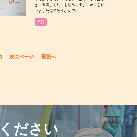
き、当選してたにも関わらずすっかり忘れて
いました毎年そうなんで...
日記
次のページ
最後へ
0
ください