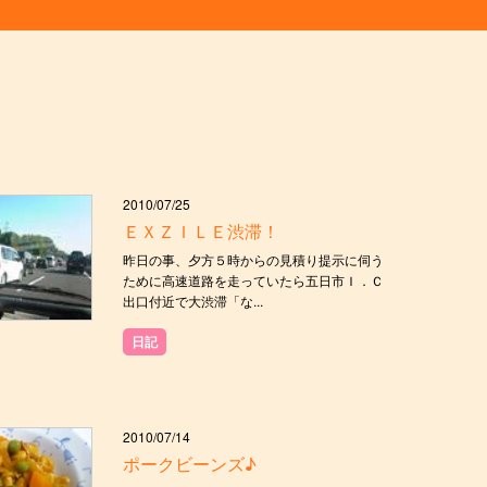
2010/07/25
ＥＸＺＩＬＥ渋滞！
昨日の事、夕方５時からの見積り提示に伺う
ために高速道路を走っていたら五日市Ｉ．Ｃ
出口付近で大渋滞「な...
日記
2010/07/14
ポークビーンズ♪