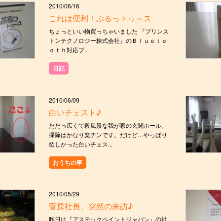
2010/06/16
これは便利！ぶるっトゥ～ス
ちょっといい物買っちゃいました 『プリンス
トンテクノロジー株式会社』のＢｌｕｅｔｏ
ｏｔｈ対応ブ...
日記
2010/06/09
白いチェスト♪
だだっ広くて殺風景な我が家の玄関ホール。
掃除はかなり楽チンです。だけど…やっぱり
欲しかった白いチェス...
おうちの事
2010/05/29
菅原社長、突然の来訪♪
昨日は『アステックペイントジャパン』の社