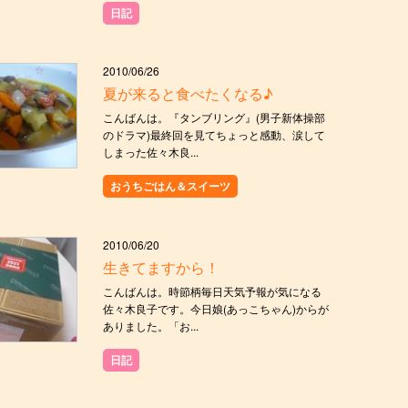
日記
2010/06/26
夏が来ると食べたくなる♪
こんばんは。『タンブリング』(男子新体操部
のドラマ)最終回を見てちょっと感動、涙して
しまった佐々木良...
おうちごはん＆スイーツ
2010/06/20
生きてますから！
こんばんは。時節柄毎日天気予報が気になる
佐々木良子です。今日娘(あっこちゃん)からが
ありました。「お...
日記