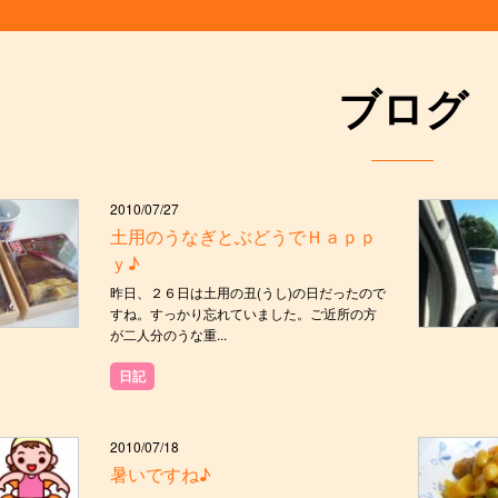
ブログ
2010/07/27
土用のうなぎとぶどうでＨａｐｐ
ｙ♪
昨日、２６日は土用の丑(うし)の日だったので
すね。すっかり忘れていました。ご近所の方
が二人分のうな重...
日記
2010/07/18
暑いですね♪