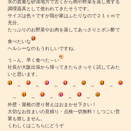
水の貴重な砂漠地方で古くから肉や野菜を蒸し煮する
調理器具として使われてきたそうです。
サイズは色々ですが我が家はふたりなので２１ｃｍで
充分。
たっぷりのお野菜やお肉を蒸してあっさりとポン酢で
食べたいな
ヘルシーなのもうれしいですね。
う～ん、早く食べた～い
社長が大阪出張から帰ってきたらさっそく試してみた
いと思います。
～
～
～
～
～
～
～
～
～
～
～
外壁・屋根の塗り替えはおまかせ下さい！
大切なお住まいの見積り・点検一切無料！しつこい営
業も致しません。
くわしくはこちらにどうぞ