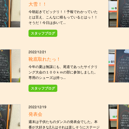
大雪！！
今朝起きてビックリ！！予報でわかっていた
とは言え、こんなに積もっているとはっ！！
そうだ！今日は歩いて...
スタッフブログ
2022/12/21
靴底取れたっ！
今年の夏は無謀にも、尾道であったサイクリ
ング大会の１００ｋｍの部に参加しました。
専用のシューズは持っ...
スタッフブログ
2022/12/19
発表会
週末は子供たちのダンスの発表会でした。本
番が大好きな2人はそれは楽しそうにステージ