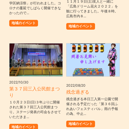
１１月１９日(土)友人と一緒に
学区納涼祭」が行われました。コ
「広島ドリーム花火２０２２」を
ロナの蔓延でしばらく開催できな
観に行ってきました。午後８時。
かったので...
広島市内８...
地域のイベント
地域のイベント
2022/10/30
2022/08/20
第３７回三入公民館まつ
残念過ぎる
り
残念過ぎる本日三入第一公園で開
１０月２３日(日)３年ぶりに開催
催される予定だった「第３６回ふ
された第３７回三入公民館まつ
れあいフェスティバル」雨の予報
り。ステージ発表の司会をさせて
の為、中止...
いただきま...
地域のイベント
地域のイベント