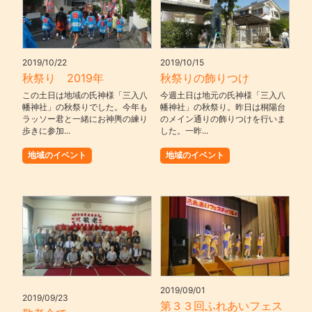
2019/10/22
2019/10/15
秋祭り 2019年
秋祭りの飾りつけ
この土日は地域の氏神様「三入八
今週土日は地元の氏神様「三入八
幡神社」の秋祭りでした。今年も
幡神社」の秋祭り。昨日は桐陽台
ラッソー君と一緒にお神輿の練り
のメイン通りの飾りつけを行いま
歩きに参加...
した。一昨...
地域のイベント
地域のイベント
2019/09/01
2019/09/23
第３３回ふれあいフェス