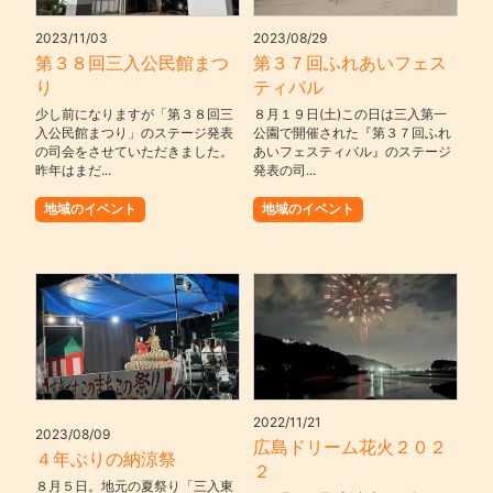
2023/11/03
2023/08/29
第３８回三入公民館まつ
第３７回ふれあいフェス
り
ティバル
少し前になりますが「第３８回三
８月１９日(土)この日は三入第一
入公民館まつり」のステージ発表
公園で開催された『第３７回ふれ
の司会をさせていただきました。
あいフェスティバル』のステージ
昨年はまだ...
発表の司...
地域のイベント
地域のイベント
2022/11/21
2023/08/09
広島ドリーム花火２０２
４年ぶりの納涼祭
２
８月５日。地元の夏祭り「三入東