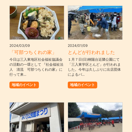
2024/03/09
2024/01/09
「可部つちくれの家」
とんどが行われました
今日は三入東地区社会福祉協議会
１月７日(日)桐陽台近隣公園にて
の活動の一環として 『社会福祉法
「三入東学区とんど」が行われま
人 清流 可部つちくれの家』に
した。今年は久しぶりに出店団体
行って来...
によるバ...
地域のイベント
地域のイベント