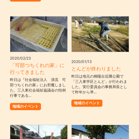
2020/02/23
2020/01/13
「可部つちくれの家」に
とんどが終わりました
行ってきました
昨日は地元の桐陽台近隣公園で
昨日は『社会福祉法人 清流 可
「三入東学区とんど」が行われま
部つちくれの家』にお邪魔しまし
した。実行委員会の事務局長とし
た。三入東社会福祉協議会の恒例
て昨年から準...
行事である...
地域のイベント
地域のイベント