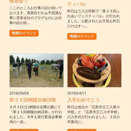
敬老会で
ティバル
ここのところお仕事の話が続いて
昨日は三入公民館で「第３３回ふ
おります。真面目だわぁ不思議な
れあいフェスティバル」が行われ
事に塗装会社のブログなのにお仕
ました。心配されたお天気も昨日
事の話が続...
だけはすっ...
地域のイベント
地域のイベント
2019/08/08
2019/04/11
第３５回桐陽台納涼祭
入学おめでとう
８月３日(土)桐陽台近隣公園にて
昨日は地元の『広島市立三入東小
『第３５回桐陽台納涼祭』が行わ
学校』と 『広島市立三入中学校』
れました。今年も実行委員会事務
の入学式が行われました。３月の
局の一員...
卒業式に...