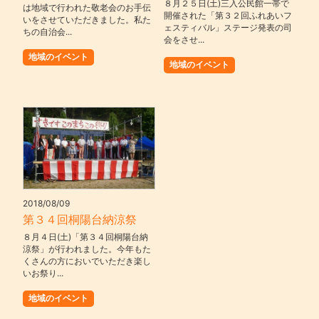
８月２５日(土)三入公民館一帯で
は地域で行われた敬老会のお手伝
開催された「第３２回ふれあいフ
いをさせていただきました。私た
ェスティバル」ステージ発表の司
ちの自治会...
会をさせ...
地域のイベント
地域のイベント
2018/08/09
第３４回桐陽台納涼祭
８月４日(土)「第３４回桐陽台納
涼祭」が行われました。今年もた
くさんの方においでいただき楽し
いお祭り...
地域のイベント