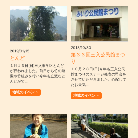
2018/10/30
2019/01/15
第３３回三入公民館まつ
とんど
り
１月１３日(日)三入東学区とんど
１０月２８日(日)今年も三入公民
が行われました。前日から竹の運
館まつりのステージ発表の司会を
搬や竹組みを行い今年も立派なと
させていただきました。心配して
んどがで...
たお天気...
地域のイベント
地域のイベント