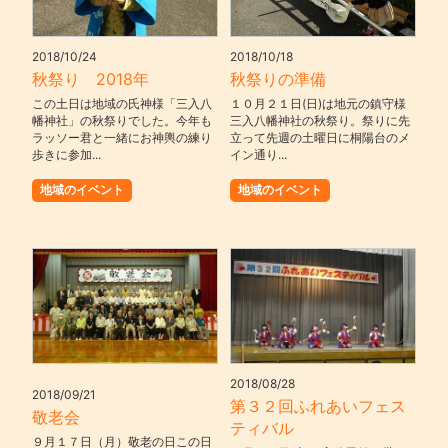
2018/10/24
2018/10/18
秋祭り 2018年
秋祭りの準備
この土日は地域の氏神様「三入八
１０月２１日(日)は地元の鎮守様
幡神社」の秋祭りでした。今年も
三入八幡神社の秋祭り。祭りに先
ラッソー君と一緒にお神輿の練り
立って先週の土曜日に桐陽台のメ
歩きに参加...
イン通り...
地域のイベント
地域のイベント
2018/08/28
2018/09/21
第３２回ふれあいフェス
敬老会
ティバル
９月１７日（月）敬老の日この日