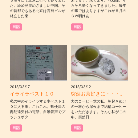
３泊４日で北京に行って参りまし
来てます。来てます。花粉症。そ
た。経済発展めざましい中国。そ
ろそろ辛くなってきました。毎年
の首都でもある北京は高層ビルが
の事ではありますがこれが５月の
林立した東...
ＧＷ明けあ...
日記
日記
2018/03/17
2018/03/12
イライラベスト１０
突然お茶好きに・・・。
私の中のイライラする事ベスト１
大のコーヒー党の私。朝起きぬけ
０に入る事。これこれ。郵便局の
の一杯から深夜まで結構コーヒー
再配達受付の電話。自動音声でプ
をいただきます。そんな私がこの
ッシュボタ...
冬、突然日...
日記
日記