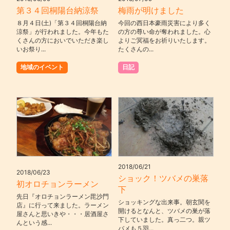
第３４回桐陽台納涼祭
梅雨が明けました
８月４日(土)「第３４回桐陽台納
今回の西日本豪雨災害により多く
涼祭」が行われました。今年もた
の方の尊い命が奪われました。心
くさんの方においでいただき楽し
よりご冥福をお祈りいたします。
いお祭り...
たくさんの...
地域のイベント
日記
2018/06/21
2018/06/23
ショック！ツバメの巣落
初オロチョンラーメン
下
先日『オロチョンラーメン毘沙門
ショッキングな出来事。朝玄関を
店』に行って来ました。ラーメン
開けるとなんと、ツバメの巣が落
屋さんと思いきや・・・居酒屋さ
下していました。真っ二つ。親ツ
んという感...
バメも５羽...