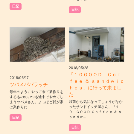
日記
日記
2018/05/28
「１０ＧＯＯＤ Ｃｏｆ
2018/06/17
ｆｅｅ ＆ ｓａｎｄｗｉｃ
ツバメパパラッチ
ｈｅｓ」に行って来まし
毎年のようにやって来て巣作りを
た
するもののいつも途中でやめてし
以前から気になってしょうがなか
まうツバメさん。よっぽど我が家
ったサンドイッチ屋さん。『１
は巣作りに...
０ ＧＯＯＤ Ｃｏｆｆｅｅ ＆ ｓ
ａｎｄｗ...
日記
日記