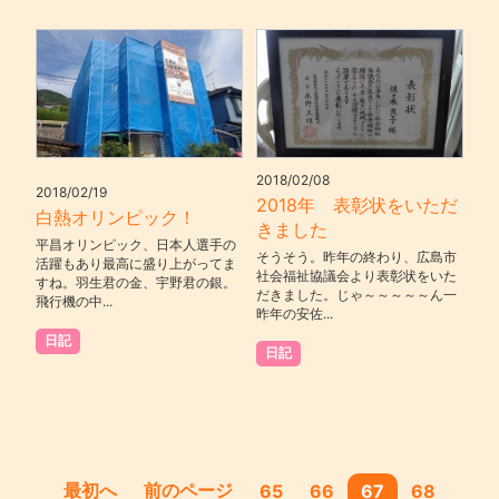
2018/02/08
2018/02/19
2018年 表彰状をいただ
白熱オリンピック！
きました
平昌オリンピック、日本人選手の
そうそう。昨年の終わり、広島市
活躍もあり最高に盛り上がってま
社会福祉協議会より表彰状をいた
すね。羽生君の金、宇野君の銀。
だきました。じゃ～～～～～ん一
飛行機の中...
昨年の安佐...
日記
日記
最初へ
前のページ
65
66
67
68