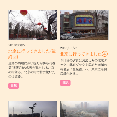
2018/03/27
2018/03/26
北京に行ってきました(最
北京に行ってきました④
終回)
３日目の夕食はお楽しみの北京ダ
道路の両端に赤い提灯が飾られ春
ック。北京ダックを広めた老舗の
節(旧正月)の名残が見られる北京
有名店「全聚徳」へ。東京にも何
の街並み。北京の街で特に驚いた
店舗かある...
のは道路...
日記
日記