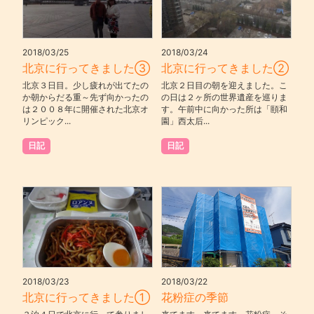
2018/03/25
2018/03/24
北京に行ってきました③
北京に行ってきました②
北京３日目。少し疲れが出てたの
北京２日目の朝を迎えました。こ
か朝からだる重～先ず向かったの
の日は２ヶ所の世界遺産を巡りま
は２００８年に開催された北京オ
す。午前中に向かった所は「頤和
リンピック...
園」西太后...
日記
日記
2018/03/23
2018/03/22
北京に行ってきました①
花粉症の季節