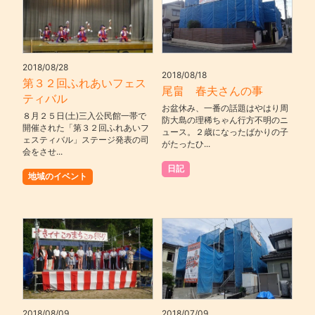
2018/08/28
2018/08/18
第３２回ふれあいフェス
尾畠 春夫さんの事
ティバル
お盆休み、一番の話題はやはり周
８月２５日(土)三入公民館一帯で
防大島の理稀ちゃん行方不明のニ
開催された「第３２回ふれあいフ
ュース。２歳になったばかりの子
ェスティバル」ステージ発表の司
がたったひ...
会をさせ...
日記
地域のイベント
2018/08/09
2018/07/09