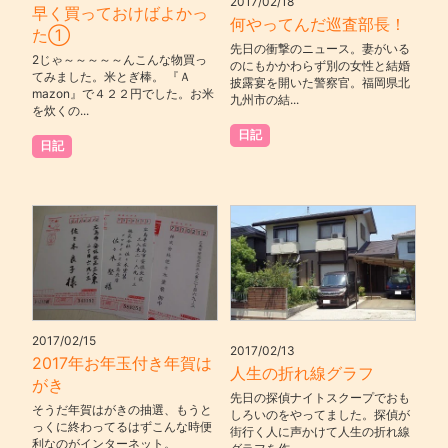
2017/02/18
早く買っておけばよかっ
何やってんだ巡査部長！
た①
先日の衝撃のニュース。妻がいる
2じゃ～～～～～んこんな物買っ
のにもかかわらず別の女性と結婚
てみました。米とぎ棒。 『Ａ
披露宴を開いた警察官。福岡県北
mazon』で４２２円でした。お米
九州市の結...
を炊くの...
日記
日記
2017/02/15
2017/02/13
2017年お年玉付き年賀は
人生の折れ線グラフ
がき
先日の探偵ナイトスクープでおも
そうだ年賀はがきの抽選、もうと
しろいのをやってました。探偵が
っくに終わってるはずこんな時便
街行く人に声かけて人生の折れ線
利なのがインターネット。