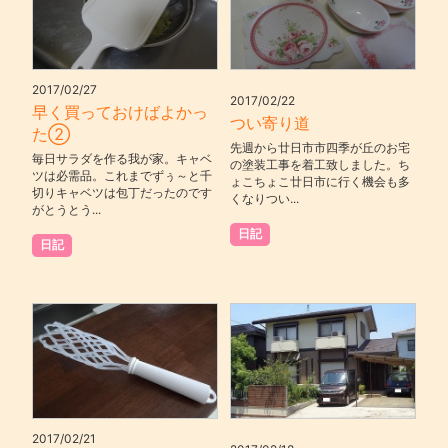
2017/02/27
2017/02/22
早く買っておけばよかっ
つい寄り道
た②
先週から廿日市市四季が丘のお宅
毎日サラダを作る我が家。キャベ
の塗装工事を着工致しました。ち
ツは必需品。これまでずぅ～と千
ょこちょこ廿日市に行く機会も多
切りキャベツは包丁だったのです
くなりつい...
がとうとう...
日記
日記
2017/02/21