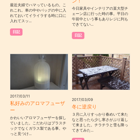
ン！
最近夫婦でハマっているもの。こ
今日家具やインテリアの某大型チ
れこれ。車の中やバッグの中に入
ェーン店に行った時の事。平日の
れておいてイライラする時に口に
午前中という事もありレジに列も
入れてスッ...
できてない...
日記
日記
2017/03/11
2017/03/09
私好みのアロマフューザ
冬に逆戻り
ー
３月に入りすっかり春めいて来た
かわいいアロマフューザーを探し
なと思ったら少し寒さがぶり返し
ていました。こだわりはプラスチ
て来ました。チラチラと雪も降っ
ックでなくガラス製である事。や
てきてみた...
っと見つけ...