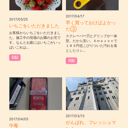
2017/04/17
2017/05/25
早く買っておけばよかっ
いちごをいただきました
た③
お客様からいちごをいただきまし
スクレーパー刃とグリップが一体
た。施工中の現場のお隣のお宅で
型。だから安い。Ａｍａｚｏｎで
す。なんとお庭にはいちごがいっ
１８３円也こびりついた汚れを落
ぱいこれは...
としたりシ...
日記
日記
2017/03/13
2017/04/05
がんばれ、フレッシュマ
中毒