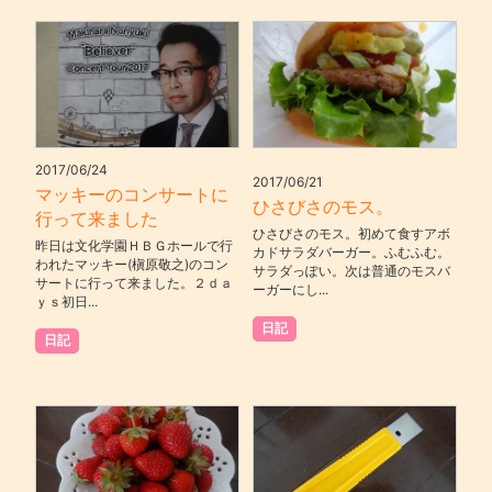
2017/06/24
2017/06/21
マッキーのコンサートに
ひさびさのモス。
行って来ました
ひさびさのモス。初めて食すアボ
昨日は文化学園ＨＢＧホールで行
カドサラダバーガー。ふむふむ。
われたマッキー(槇原敬之)のコン
サラダっぽい。次は普通のモスバ
サートに行って来ました。２ｄａ
ーガーにし...
ｙｓ初日...
日記
日記