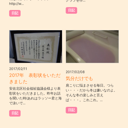
グラフを作...
http://w...
日記
日記
2017/02/11
2017/02/08
2017年 表彰状をいただ
気分だけでも
きました
肩こりに悩まさせる毎日。つら
安佐北区社会福祉協議会様より表
い・・・だから冬は嫌いなのよ。
彰状をいただきました。昨年お話
そんな冬の楽しみと言え
を聞いた時(あれはラッソー君と海
ば・・・。これこれ。...
で泳いで...
日記
日記