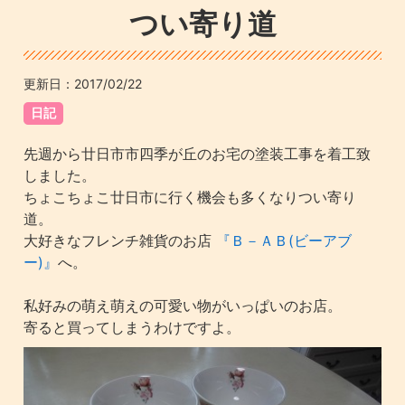
つい寄り道
更新日：
2017/02/22
日記
先週から廿日市市四季が丘のお宅の塗装工事を着工致
しました。
ちょこちょこ廿日市に行く機会も多くなりつい寄り
道。
大好きなフレンチ雑貨のお店
『Ｂ－ＡＢ(ビーアブ
ー)』
へ。
私好みの萌え萌えの可愛い物がいっぱいのお店。
寄ると買ってしまうわけですよ。