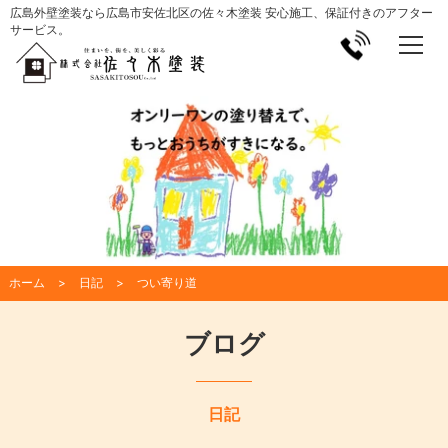
広島外壁塗装なら広島市安佐北区の佐々木塗装 安心施工、保証付きのアフター
サービス。
ホーム
日記
つい寄り道
ブログ
日記