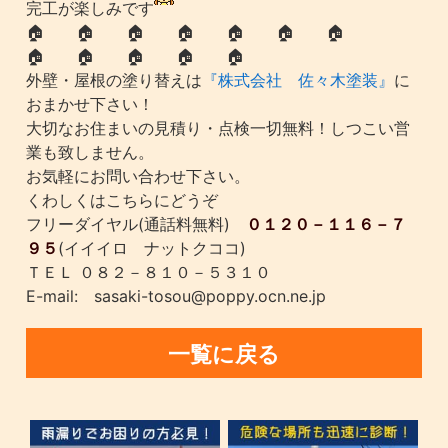
完工が楽しみです
🏠 🏠 🏠 🏠 🏠 🏠 🏠
🏠 🏠 🏠 🏠 🏠
外壁・屋根の塗り替えは
『株式会社 佐々木塗装』
に
おまかせ下さい！
大切なお住まいの見積り・点検一切無料！しつこい営
業も致しません。
お気軽にお問い合わせ下さい。
くわしくはこちらにどうぞ
フリーダイヤル(通話料無料)
０１２０－１１６－７
９５
(イイイロ ナットクココ)
ＴＥＬ ０８２－８１０－５３１０
E-mail: sasaki-tosou@poppy.ocn.ne.jp
一覧に戻る