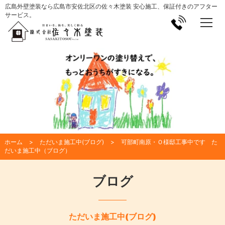
広島外壁塗装なら広島市安佐北区の佐々木塗装 安心施工、保証付きのアフター
サービス。
ホーム
ただいま施工中(ブログ)
可部町南原・Ｏ様邸工事中です た
だいま施工中（ブログ）
ブログ
ただいま施工中(ブログ)