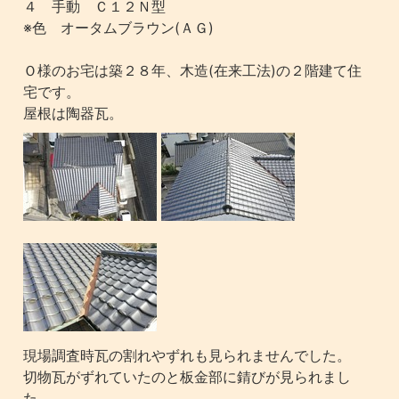
４ 手動 Ｃ１２Ｎ型
※色 オータムブラウン(ＡＧ)
Ｏ様のお宅は築２８年、木造(在来工法)の２階建て住
宅です。
屋根は陶器瓦。
現場調査時瓦の割れやずれも見られませんでした。
切物瓦がずれていたのと板金部に錆びが見られまし
た。