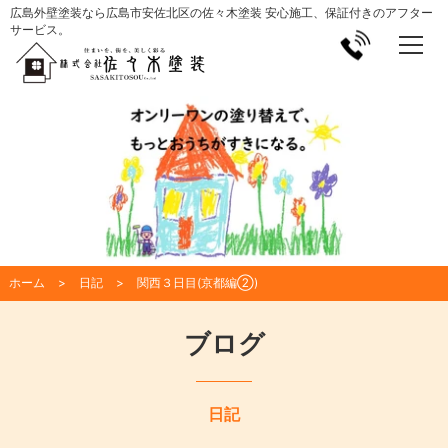
広島外壁塗装なら広島市安佐北区の佐々木塗装 安心施工、保証付きのアフター
サービス。
ホーム
日記
関西３日目(京都編②)
ブログ
日記