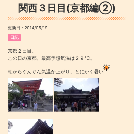
関西３日目(京都編②)
更新日：
2014/05/19
日記
京都２日目。
この日の京都、最高予想気温は２９℃。
朝からぐんぐん気温が上がり、とにかく暑い