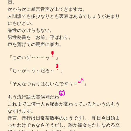
員。
次から次に暴言音声が出てきますね。
人間誰でも多少なりとも裏表はあるでしょうがあまり
にもひどい。
品性のかけらもない。
男性秘書を「お前」呼ばわり。
声を荒げての罵声に暴力。
「このハゲ～～～っ
」
「ち～が～う～だろ～
」
「そんなつもりはないんですぅ～
」
もう流行語大賞候補だわ
これまでに何十人も秘書が変わっているというのもう
なずけます。
暴言、暴行は日常茶飯事のようですし、昨日今日始ま
ったわけでもなさそうだし、誰か彼女をたしなめる立