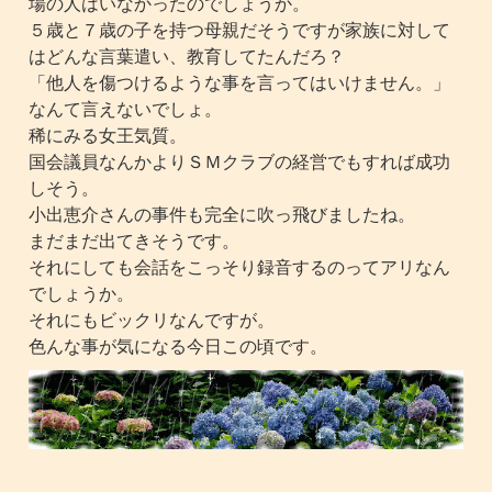
場の人はいなかったのでしょうか。
５歳と７歳の子を持つ母親だそうですが家族に対して
はどんな言葉遣い、教育してたんだろ？
「他人を傷つけるような事を言ってはいけません。」
なんて言えないでしょ。
稀にみる女王気質。
国会議員なんかよりＳＭクラブの経営でもすれば成功
しそう。
小出恵介さんの事件も完全に吹っ飛びましたね。
まだまだ出てきそうです。
それにしても会話をこっそり録音するのってアリなん
でしょうか。
それにもビックリなんですが。
色んな事が気になる今日この頃です。