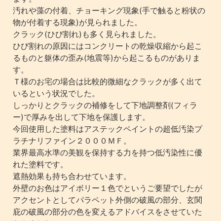
汚れや藻の付着、チョーキング現象(手で触ると粉状の
物が付着する現象)が見られました。
クラック(ひび割れ)も多く見られました。
ひび割れの原因にはコンクリートの乾燥収縮から起こ
るものと躯体の歪み(地震等)から起こるものがありま
す。
Ｔ様のお宅の場合は比較的微細なクラックが多く出て
いるという状況でした。
しっかりとクラックの補修をして下地調整剤(フィラ
ー)で厚みを出して下地を保護します。
今回使用した塗料はアステックペイントの超低汚染プ
ラチナリファイン２０００ＭＦ。
業界最高水準の美観を保持する力を持つ低汚染性に優
れた塗料です。
遮熱効果も持ち合わせています。
外壁のお色はアイボリー１色でというご要望でしたが
アクセントとしてパラペット外側の破風の部分、玄関
庇の破風の部分の色を変えるアドバイスをさせていた