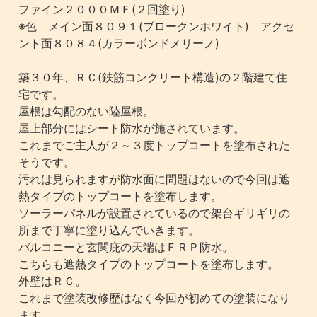
ファイン２０００ＭＦ(２回塗り)
※色 メイン面８０９１(ブロークンホワイト) アクセ
ント面８０８４(カラーボンドメリーノ)
築３０年、ＲＣ(鉄筋コンクリート構造)の２階建て住
宅です。
屋根は勾配のない陸屋根。
屋上部分にはシート防水が施されています。
これまでご主人が２～３度トップコートを塗布された
そうです。
汚れは見られますが防水面に問題はないので今回は遮
熱タイプのトップコートを塗布します。
ソーラーパネルが設置されているので架台ギリギリの
所まで丁寧に塗り込んでいきます。
バルコニーと玄関庇の天端はＦＲＰ防水。
こちらも遮熱タイプのトップコートを塗布します。
外壁はＲＣ。
これまで塗装改修歴はなく今回が初めての塗装になり
ます。