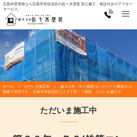
広島外壁塗装なら広島市安佐北区の佐々木塗装 安心施工、保証付きのアフター
サービス。
ホーム
ただいま施工中
築３０年、ＲＣ(鉄筋コンクリート構造)の２
階建て住宅です。 広島市安佐北区三入２丁目・Ｔ様邸 ただいま施工中
ただいま施工中