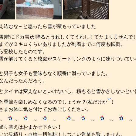
え込むな～と思ったら雪が積もっていました
雪(特にドカ雪)が降るとうれしくてうれしくてたまりませんで
までが２キロくらいありましたが到着までに何度も転倒。
ら登校したものです。
雪が解けてくると校庭がスケートリンクのように凍りついてい
と男子も女子も意味もなく順番に滑っていました。
なんだったんだろう。
とタイヤは変えないといけないし、積もると雪かきしないとい
と季節を楽しめなくなるのでしょうか？(私だけか
)
さまお体に気を付けてお過ごしください。
～
～
～
～
～
～
～
塗り替えはおまかせ下さい！
いの見積り・点検一切無料！しつこい営業も致しません。