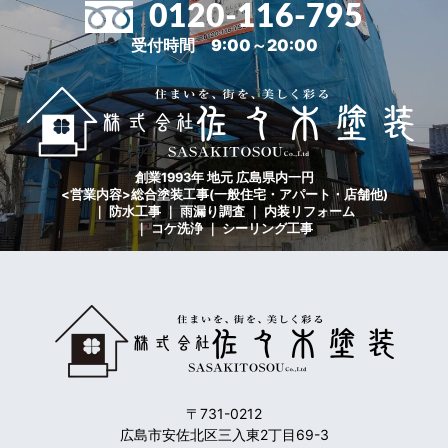
0120-116-795
受付時間 9:00～20:00
創業1993年 地元 広島県内一円
<営業内容>総合塗装工事(一般住宅・アパート・店舗他)
｜ 防水工事 ｜ 雨漏り調査 ｜ 内装リフォーム
｜ コケ洗浄 ｜ シーリング工事
〒731-0212
広島市安佐北区三入東2丁目69-3