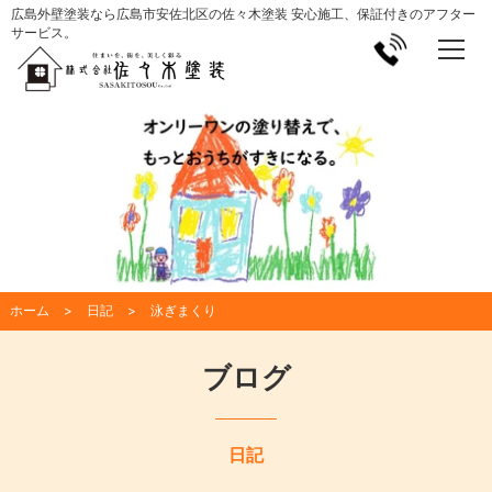
広島外壁塗装なら広島市安佐北区の佐々木塗装 安心施工、保証付きのアフター
サービス。
ホーム
日記
泳ぎまくり
ブログ
日記