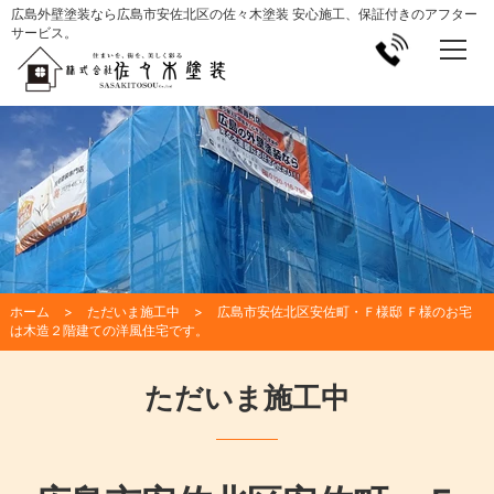
広島外壁塗装なら広島市安佐北区の佐々木塗装 安心施工、保証付きのアフター
サービス。
ホーム
ただいま施工中
広島市安佐北区安佐町・Ｆ様邸 Ｆ様のお宅
は木造２階建ての洋風住宅です。
ただいま施工中