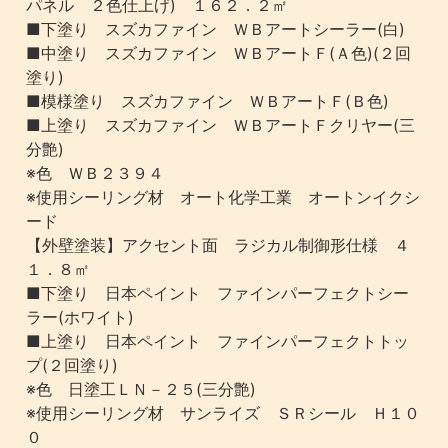
パネル ２色仕上げ) １６２．２㎡
■下塗り スズカファイン ＷＢアートシーラー(白)
■中塗り スズカファイン ＷＢアートＦ(Ａ色)(２回
塗り)
■模様塗り スズカファイン ＷＢアートＦ(Ｂ色)
■上塗り スズカファイン ＷＢアートＦクリヤー(三
分艶)
※色 ＷＢ２３９４
※使用シーリング材 オート化学工業 オートンイクシ
ード
【外壁塗装】アクセント面 ラジカル制御形仕様 ４
１．８㎡
■下塗り 日本ペイント ファインパーフェクトシー
ラー(ホワイト)
■上塗り 日本ペイント ファインパーフェクトトッ
プ(２回塗り)
※色 日塗工ＬＮ－２５(三分艶)
※使用シーリング材 サンライズ ＳＲシール Ｈ１０
０