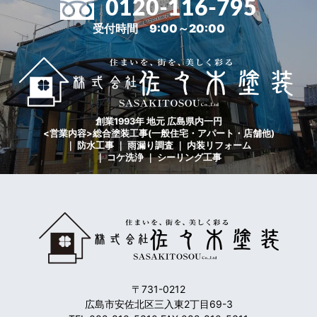
0120-116-795
受付時間 9:00～20:00
創業1993年 地元 広島県内一円
<営業内容>総合塗装工事(一般住宅・アパート・店舗他)
｜ 防水工事 ｜ 雨漏り調査 ｜ 内装リフォーム
｜ コケ洗浄 ｜ シーリング工事
〒731-0212
広島市安佐北区三入東2丁目69-3