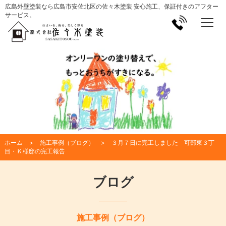
広島外壁塗装なら広島市安佐北区の佐々木塗装 安心施工、保証付きのアフター
サービス。
ホーム
施工事例（ブログ）
３月７日に完工しました 可部東３丁
目・Ｋ様邸の完工報告
ブログ
施工事例（ブログ）