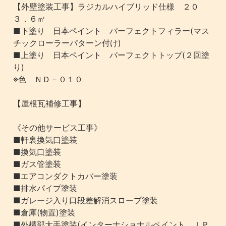
【外壁塗装工事】ラジカルハイブリッド仕様 ２０
３．６㎡
■下塗り 日本ペイント パーフェクトフィラー(マス
チックローラーパターン付け)
■上塗り 日本ペイント パーフェクトトップ(２回塗
り)
※色 ＮＤ－０１０
【屋根瓦補修工事】
《その他サービス工事》
■軒裏換気口塗装
■換気口塗装
■ガス管塗装
■エアコンダクトカバー塗装
■排水パイプ塗装
■ガレージ入り口段差解消スロープ塗装
■倉庫(物置)塗装
■外構部大手塗装(インターナショナルペイント ＩＰ