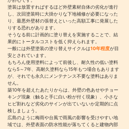
が肝心です。
塗装は放置すればするほど外壁素材自体の劣化が進行
し、次回塗装時に大掛かりな下地補修が必要になった
り、最悪外壁材の張替えといった高額工事に発展した
りする恐れがあります。
そうなる前に計画的に塗り替えを実施することで、結
果的にトータルコストを低く抑えられます。
一般には外壁塗装の塗り替えサイクルは
10年程度
が目
安とされています。
もちろん使用塗料によって前後し、耐久性の低い塗料
なら5～7年、高耐久塗料なら15年もつ場合もあります
が、それでも永久にメンテナンス不要な塗料はありま
せん。
築10年を超えたあたりからは、外壁の色あせやチョー
キング現象（触ると手に白い粉が付く現象）、小さな
ヒビ割れなど劣化のサインが出ていないか定期的に点
検しましょう。
広島のように梅雨や台風で雨風の影響を受けやすい地
域では、外壁表面の防水性能が落ちてくると建物内部