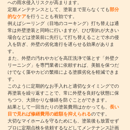
への雨水侵入リスクが高まります。
定期メンテナンスとして、塗装まで至らなくても
部分
的なケア
を行うことも有効です。
例えばシーリング（目地のコーキング）打ち替えは通
常は外壁塗装と同時に行いますが、ひび割れが大きい
場合などは塗装前に先行して打ち替えることで水の侵
入を防ぎ、外壁の劣化進行を遅らせる効果がありま
す。
また、外壁の汚れやカビを高圧洗浄で落とす「外壁ク
リーニング」を専門業者に依頼すれば、美観を保つだ
けでなく藻やカビの繁殖による塗膜劣化を軽減できま
す。
このように定期的なお手入れと適切なタイミングでの
再塗装を繰り返すことで、常に外壁を良好な状態に保
ちつつ、大掛かりな修繕を防ぐことができます。
結果として一回当たりの塗装費用はかかっても、
長い
目で見れば修繕費用の総額を抑えられる
のです。
大切なマイホームを守るためにも、塗装後も放置せず
プロに定期点検を依頼するなどしてメンテナンス計画