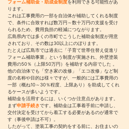
フォーム補助金・助成金制度
を利用できる可能性があ
ります。
これは工事費用の一部を自治体が補助してくれる制度
で、条件に合致すれば数万円～数十万円の支援を受け
られるため、費用負担の軽減につながります。
広島県内では多くの市町でこうした補助金制度が用意
されており、その数は30以上にのぼります。
たとえば広島市では過去に「子育て世帯住替え促進リ
フォーム補助事業」という制度が実施され、外壁塗装
費用の50％（上限50万円）を補助する内容でした 。
他の自治体でも「空き家の改修」「エコ改修」など制
度の名称や目的は様々ですが、一般的には工事費用の
一部（概ね10～30％程度、上限あり）を助成してくれ
るケースが多いようです。
補助金を活用するには、いくつか注意点があります。
まず
申請手続き
です。補助金は工事着手前に申請し、
交付決定を受けてから着工する必要があるのが通常で
す（事後申請は不可）。
したがって、塗装工事の契約をする前に、お住まいの