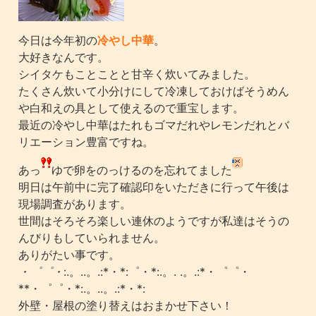
今日は今年初の
冷やし中華
。
大好きなんです。
シイタケもことことと甘辛く炊いてみました。
たくさん炊いて小分けにして冷凍しておけばそうめん
や白和えの具として使えるので重宝します。
最近の冷やし中華はたれもゴマだれやレモンだれとバ
リエーション豊富ですね。
あっ
ゆで卵をのっけるのを忘れてました
明日は午前中に完了確認印をいただきに行って午後は
現場調査があります。
世間はそろそろ楽しい連休のようですが私達はそうの
んびりもしていられません。
ありがたい事です。
・゜゜・
:.。..。.:*・*:゜・*:.。. .。.:*・゜゜・
**・゜゜・*:.。..。.:*・*:
外壁・屋根の塗り替えはおまかせ下さい！