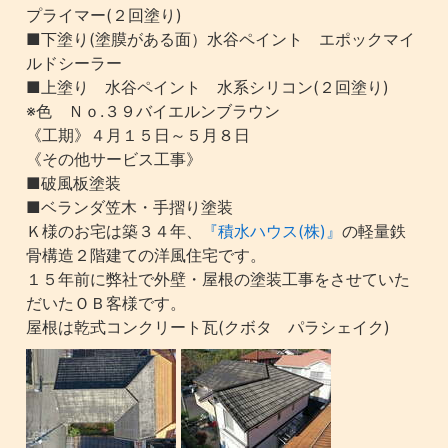
プライマー(２回塗り)
■下塗り(塗膜がある面）水谷ペイント エポックマイ
ルドシーラー
■上塗り 水谷ペイント 水系シリコン(２回塗り)
※色 Ｎｏ.３９バイエルンブラウン
《工期》４月１５日～５月８日
《その他サービス工事》
■破風板塗装
■ベランダ笠木・手摺り塗装
Ｋ様のお宅は築３４年、
『積水ハウス(株)』
の軽量鉄
骨構造２階建ての洋風住宅です。
１５年前に弊社で外壁・屋根の塗装工事をさせていた
だいたＯＢ客様です。
屋根は乾式コンクリート瓦(クボタ パラシェイク)