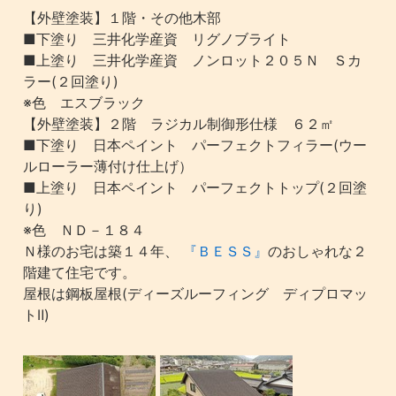
【外壁塗装】１階・その他木部
■下塗り 三井化学産資 リグノブライト
■上塗り 三井化学産資 ノンロット２０５Ｎ Ｓカ
ラー(２回塗り)
※色 エスブラック
【外壁塗装】２階 ラジカル制御形仕様 ６２㎡
■下塗り 日本ペイント パーフェクトフィラー(ウー
ルローラー薄付け仕上げ）
■上塗り 日本ペイント パーフェクトトップ(２回塗
り)
※色 ＮＤ－１８４
Ｎ様のお宅は築１４年、
『ＢＥＳＳ』
のおしゃれな２
階建て住宅です。
屋根は鋼板屋根(ディーズルーフィング ディプロマッ
トⅡ)