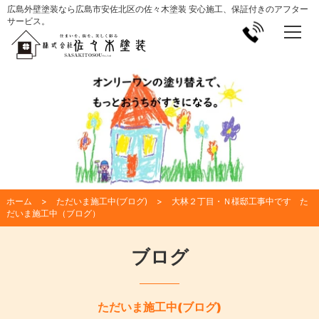
広島外壁塗装なら広島市安佐北区の佐々木塗装 安心施工、保証付きのアフター
サービス。
ホーム
ただいま施工中(ブログ)
大林２丁目・Ｎ様邸工事中です た
だいま施工中（ブログ）
ブログ
ただいま施工中(ブログ)