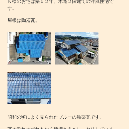
Ｋ様のお宅は築５２年、木造２階建ての洋風住宅で
す。
屋根は陶器瓦。
昭和の頃によく見られたブルーの釉薬瓦です。