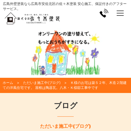
広島外壁塗装なら広島市安佐北区の佐々木塗装 安心施工、保証付きのアフター
サービス。
ホーム
ただいま施工中(ブログ)
Ｋ様のお宅は築５２年、木造２階建
ての洋風住宅です。 屋根は陶器瓦。八木・Ｋ様邸工事中です
ブログ
ただいま施工中(ブログ)