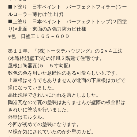
■下塗り 日本ペイント パーフェクトフィラー(ウー
ルローラー薄付け仕上げ)
■上塗り 日本ペイント パーフェクトトップ(２回塗
り)※北面・東面のみ強力防カビ仕様
※色 日塗工Ｌ６５－６０Ｄ
築１１年、『(株)トータテハウジング』の２×４工法
(木造枠組壁工法)の洋風２階建て住宅です。
屋根は陶器瓦(５．５寸勾配)
数色の色を用いた意匠性のある可愛らしい瓦です。
上屋根はそうでもありませんが北面の下屋根はカビで
緑になっていました。
高圧洗浄できれいに汚れを落としました。
陶器瓦なので瓦の塗装はありませんが壁際の板金部は
きれいに塗装を行いました。
外壁はモルタル。
今回が初めての塗装になります。
Ｍ様が気にされていたのが外壁のカビ。