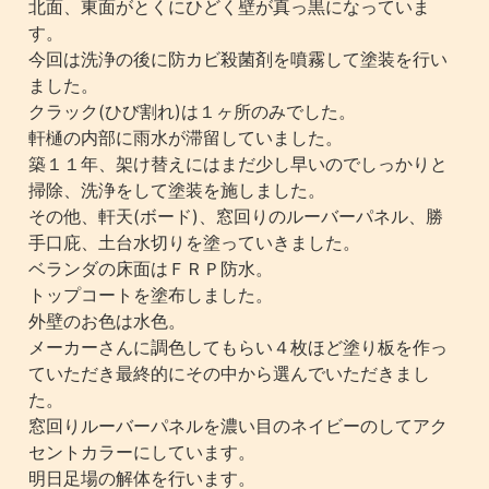
北面、東面がとくにひどく壁が真っ黒になっていま
す。
今回は洗浄の後に防カビ殺菌剤を噴霧して塗装を行い
ました。
クラック(ひび割れ)は１ヶ所のみでした。
軒樋の内部に雨水が滞留していました。
築１１年、架け替えにはまだ少し早いのでしっかりと
掃除、洗浄をして塗装を施しました。
その他、軒天(ボード)、窓回りのルーバーパネル、勝
手口庇、土台水切りを塗っていきました。
ベランダの床面はＦＲＰ防水。
トップコートを塗布しました。
外壁のお色は水色。
メーカーさんに調色してもらい４枚ほど塗り板を作っ
ていただき最終的にその中から選んでいただきまし
た。
窓回りルーバーパネルを濃い目のネイビーのしてアク
セントカラーにしています。
明日足場の解体を行います。