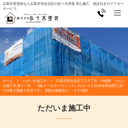
広島外壁塗装なら広島市安佐北区の佐々木塗装 安心施工、保証付きのアフター
サービス。
ホーム
ただいま施工中
広島市安佐北区三入６丁目・Ｍ様邸 ただい
ま施工中 築１１年、『(株)トータテハウジング』の２×４工法(木造枠組壁工法)
の洋風２階建て住宅です。 屋根は陶器瓦(５．５寸勾配)
ただいま施工中