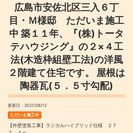
広島市安佐北区三入６丁
目・Ｍ様邸 ただいま施工
中 築１１年、『(株)トータ
テハウジング』の２×４工
法(木造枠組壁工法)の洋風
２階建て住宅です。 屋根は
陶器瓦(５．５寸勾配)
更新日：
2021/08/12
ただいま施工中
【外壁塗装工事】ラジカルハイブリッド仕様 ２７
７．４㎡