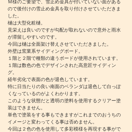
Ｍ様のご要望で、雪止め金具が付いていない面がある
ので後付けの雪止め金具を取り付けさせていただきま
した。
樋は大型化粧樋。
見栄えは良いのですが勾配が取れないので意外と雨水
が滞留しやすいのです。
今回は樋は全面架け替えさせていただきました。
外壁は窯業系サイディングボード。
１階と２階で種類の違うボードが使用されています。
１階は数色の色でデザインされた高意匠サイディン
グ。
経年劣化で表面の色が退色しています。
特に日当たりの良い南面のベランダは退色して白っぽ
くなっているのがよくわかります。
このような状態だと透明の塗料を使用するクリアー塗
装はできません。
単色で塗装をする事もできますがこれまでのおうちの
イメージと変わってくる事は否めません。
今回は２色の色を使用して多彩模様を再現する事がで