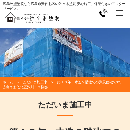
広島外壁塗装なら広島市安佐北区の佐々木塗装 安心施工、保証付きのアフター
サービス。
ホーム
ただいま施工中
築１９年、木造２階建ての洋風住宅です。
広島市安佐北区深川・Ｍ様邸
ただいま施工中