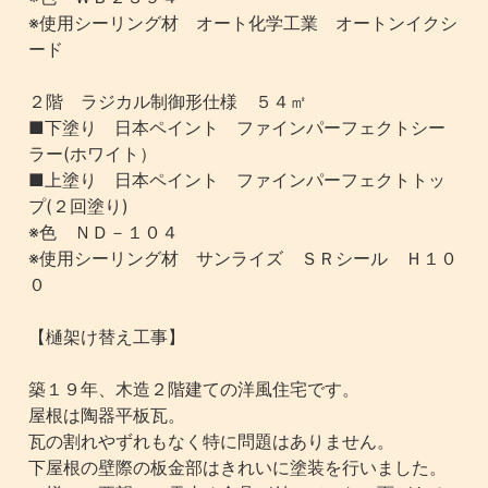
※使用シーリング材 オート化学工業 オートンイクシ
ード
２階 ラジカル制御形仕様 ５４㎡
■下塗り 日本ペイント ファインパーフェクトシー
ラー(ホワイト）
■上塗り 日本ペイント ファインパーフェクトトッ
プ(２回塗り)
※色 ＮＤ－１０４
※使用シーリング材 サンライズ ＳＲシール Ｈ１０
０
【樋架け替え工事】
築１９年、木造２階建ての洋風住宅です。
屋根は陶器平板瓦。
瓦の割れやずれもなく特に問題はありません。
下屋根の壁際の板金部はきれいに塗装を行いました。