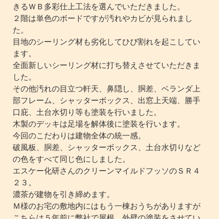
きるＷＢ多彩仕上工法を選んでいただきました。
２階は単色のボードですが汚れやカビが見られまし
た。
目地のシーリング材も劣化してひび割れを起こしてい
ます。
全面新しいシーリング材に打ち替えさせていただきま
した。
その他汚れの目立つ軒天、鼻隠し、胴差、ベランダ上
部フレーム、シャッターボックス、出窓上天端、勝手
口庇、土台水切り等も塗装を行いました。
木製のデッキは足場を解体後に塗装を行います。
今回のこだわりは建物全体の統一感。
破風板、胴差、シャッターボックス、土台水切りなど
の色をすべて同じ色にしました。
エスケー化研さんのクリーンマイルドフッソのＳＲ４
２３。
濃茶が建物を引き締めます。
Ｍ様のお宅の敷地内にはもう一棟おうちがありますが
こちらは５年前に弊社で屋根、外壁の塗装をさせてい