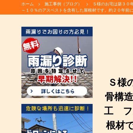
ホーム
施工事例（ブログ）
Ｓ様のお宅は築３０年
～１０％のアスベストを含有した屋根材です。約２０年前
Ｓ様
骨構造
工 フ
根材