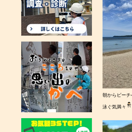
朝からビーチ
泳ぐ気満々