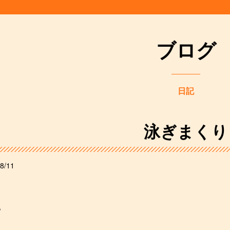
ブログ
日記
泳ぎまくり
8/11
。