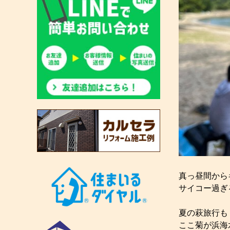
真っ昼間から
サイコー過ぎ
夏の萩旅行も
ここ菊が浜海