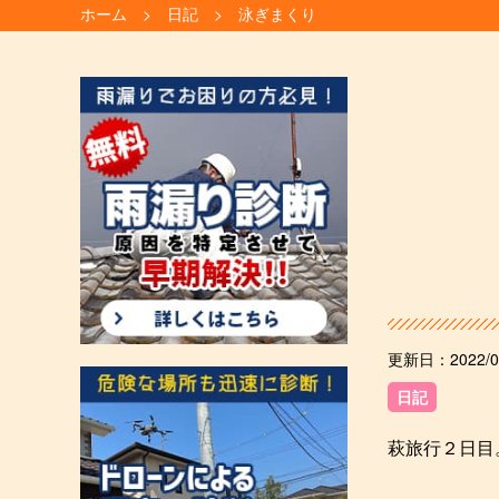
ホーム
日記
泳ぎまくり
更新日：
2022/0
日記
萩旅行２日目