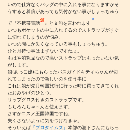
いので仕方なくバッグの中に入れる事になりますがそ
うすると着信があっても気付かない事がしょっちゅう
で『不携帯電話
』と文句を言われます
いつもポケットの中に入れてるのでストラップがすぐ
に切れてしまうのが悩み。
いつの間にか失くなっている事もしょっちゅう。
ひと月持つ事はまずないですねぇ。
もはや消耗品なので高いストラップはもったいない気
がします。
娘(あっこ嬢)にもらったバスガイドキティちゃんが切
れてしまったので新しいのを使う事に。
これは娘が先月韓国旅行に行った時に買ってきてくれ
たおみやげのひとつ。
リップグロス付きのストラップです。
もちろんちゃ～んと使えます。
さすがコスメ王国韓国ですね。
失くさないように気をつけなきゃ。
そういえば
『プロタイムズ』
本部の瀧下さんにもらっ