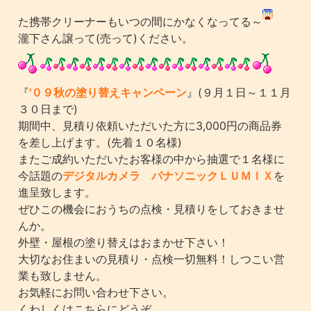
た携帯クリーナーもいつの間にかなくなってる～
瀧下さん譲って(売って)ください。
『
'０９秋の塗り替えキャンペーン
』(９月１日～１１月
３０日まで)
期間中、見積り依頼いただいた方に3,000円の商品券
を差し上げます。(先着１０名様)
またご成約いただいたお客様の中から抽選で１名様に
今話題の
デジタルカメラ パナソニックＬＵＭＩＸ
を
進呈致します。
ぜひこの機会におうちの点検・見積りをしておきませ
んか。
外壁・屋根の塗り替えはおまかせ下さい！
大切なお住まいの見積り・点検一切無料！しつこい営
業も致しません。
お気軽にお問い合わせ下さい。
くわしくはこちらにどうぞ