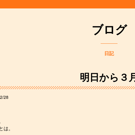
ブログ
日記
明日から３
2/28
。
とは。