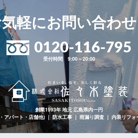
お気軽に
お問い合わせ
0120-116-795
受付時間 9:00～20:00
創業1993年 地元 広島県内一円
宅・アパート・店舗他)
｜ 防水工事 ｜ 雨漏り調査 ｜ 内装リフォ