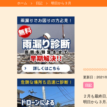
ホーム
日記
明日から３月
更新日：
2021/0
日記
２月も最終日
明日から３月