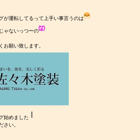
グが運転してるって上手い事言うのは
じゃないっつーの
くお願い致します。
グ始めました
ださい。