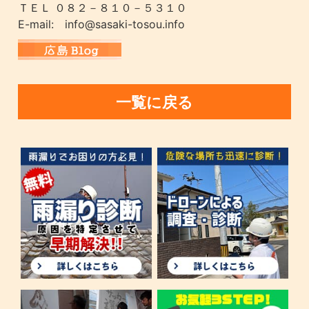
ＴＥＬ ０８２－８１０－５３１０
E-mail: info@sasaki-tosou.info
一覧に戻る