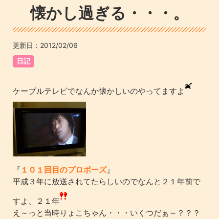
懐かし過ぎる・・・。
更新日：
2012/02/06
日記
ケーブルテレビでなんか懐かしいのやってますよ
『
１０１回目のプロポーズ
』
平成３年に放送されてたらしいのでなんと２１年前で
すよ、２１年
え～っと当時りょこちゃん・・・いくつだぁ～？？？