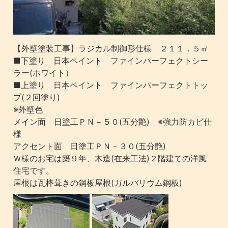
【外壁塗装工事】ラジカル制御形仕様 ２１１．５㎡
■下塗り 日本ペイント ファインパーフェクトシー
ラー(ホワイト）
■上塗り 日本ペイント ファインパーフェクトトッ
プ(２回塗り)
※外壁色
メイン面 日塗工ＰＮ－５０(五分艶) ※強力防カビ仕
様
アクセント面 日塗工ＰＮ－３０(五分艶)
Ｗ様のお宅は築９年、木造(在来工法)２階建ての洋風
住宅です。
屋根は瓦棒葺きの鋼板屋根(ガルバリウム鋼板)