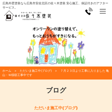
広島外壁塗装なら広島市安佐北区の佐々木塗装 安心施工、保証付きのアフター
サービス。
ホーム
ただいま施工中(ブログ)
７月２３日より工事に入りました 亀
山・Ｗ様邸工事中です
ブログ
ただいま施工中(ブログ)