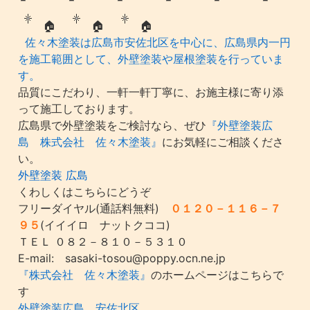
🏠
🏠
🏠
佐々木塗装は広島市安佐北区を中心に、広島県内一円
を施工範囲として、外壁塗装や屋根塗装を行っていま
す。
品質にこだわり、一軒一軒丁寧に、お施主様に寄り添
って施工しております。
広島県で外壁塗装をご検討なら、ぜひ
『外壁塗装広
島 株式会社 佐々木塗装』
にお気軽にご相談くださ
い。
外壁塗装 広島
くわしくはこちらにどうぞ
フリーダイヤル(通話料無料)
０１２０－１１６－７
９５
(イイイロ ナットクココ)
ＴＥＬ ０８２－８１０－５３１０
E-mail: sasaki-tosou@poppy.ocn.ne.jp
『株式会社 佐々木塗装』
のホームページはこちらで
す
外壁塗装広島 安佐北区