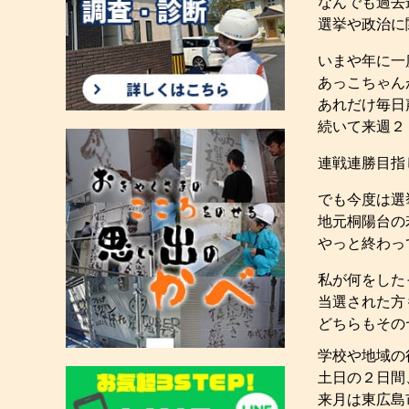
なんでも過去
選挙や政治に
いまや年に一
あっこちゃん
あれだけ毎日
続いて来週２
連戦連勝目指
でも今度は選
地元桐陽台の
やっと終わっ
私が何をした
当選された方
どちらもその
学校や地域の
土日の２日間
来月は東広島