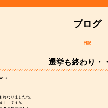
ブログ
日記
選挙も終わり・
4/13
も終わりましたね。
４１．７１％。