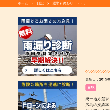
ホーム
日記
選挙も終わり・・・。
更新日：
2015/0
日記
統一地方選挙
広島の投票率