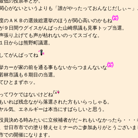
最低の投票率とか。
関心がないというよりも「誰がやったっておんなじだしぃ～」
度のＡＫＢの選抜総選挙のほうが関心高いのかもね
が９日間ウグイスがんばった山崎県議も見事トップ当選。
声張り上げても声が枯れないのってスゴイな。
１日からは熊野町議選。
してがんばってね
挙カーが家の前を通る事もないからつまんないな
若林市議も６期目の当選。
てひとまずホッ。
ってワケではないけどね
もいれば残念ながら落選された方もいらっしゃる。
ヤル気、エネルギーは本当にすばらしいと思う。
役員決める時みたいに立候補者がだ～れもいなかったら・・・
、廿日市市での塗り替えセミナーのご参加ありがとうございま
市での開催になります。