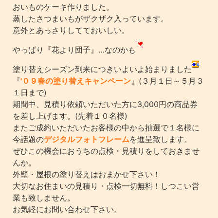
おいものケーキ作りました。
蒸したさつまいもがザクザク入っています。
意外とあっさりしてておいしい。
やっぱり『花より団子』…なのかも
塗り替えシーズン到来につきいよいよ始まりました
『
'０９春の塗り替えキャンペーン
』(３月１日～５月３
１日まで)
期間中、見積り依頼いただいた方に3,000円の商品券
を差し上げます。(先着１０名様)
またご成約いただいたお客様の中から抽選で１名様に
今話題の
デジタルフォトフレーム
を進呈致します。
ぜひこの機会におうちの点検・見積りをしておきませ
んか。
外壁・屋根の塗り替えはおまかせ下さい！
大切なお住まいの見積り・点検一切無料！しつこい営
業も致しません。
お気軽にお問い合わせ下さい。