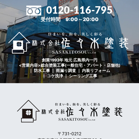
0120-116-795
受付時間 9:00～20:00
創業1993年 地元 広島県内一円
<営業内容>総合塗装工事(一般住宅・アパート・店舗他)
｜ 防水工事 ｜ 雨漏り調査 ｜ 内装リフォーム
｜ コケ洗浄 ｜ シーリング工事
〒731-0212