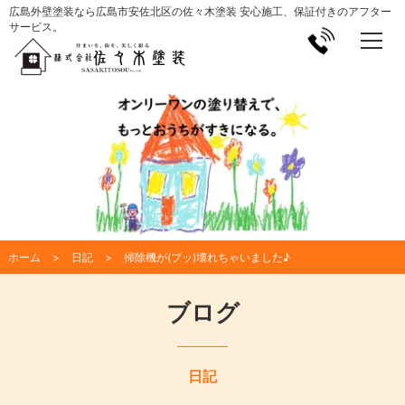
広島外壁塗装なら広島市安佐北区の佐々木塗装 安心施工、保証付きのアフター
サービス。
ホーム
日記
掃除機が(ブッ)壊れちゃいました♪
ブログ
日記