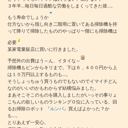
３年半…毎日毎日過酷な労働をしまくってきた彼…。
もう寿命でしょうか
仕方ないから指し向き二階用に置いてある掃除機を持
って降りて掃除したもののやっぱり一階にも掃除機は
必要
某家電量販店に買いに行きました。
予想外の出費はう～ん、イタイな～
掃除機もピンからキリまで。下は６，４００円から上
は１０万円以上するものも…。
そうしょっちゅう買うものでもないのでイマイチどん
なのがいいのかもわからず結構悩みました。
まあそこそこのものを購入しましたがいっその事りょ
こちんの欲しいものランキングＯ位に入っている、回
るお掃除ロボット
『ルンバ』
買えばよかった？か
も…。
とりあえず一安心。