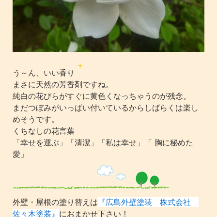
う～ん、いい香り
まさに天然の芳香剤ですね。
純白の花びらがすぐに黄色くなっちゃうのが残念。
まだつぼみがいっぱい付いているからしばらくは楽し
めそうです。
くちなしの花言葉
「幸せを運ぶ」「清潔」「私は幸せ」「 胸に秘めた
愛」
外壁・屋根の塗り替えは
『広島外壁塗装 株式会社
佐々木塗装』
におまかせ下さい！