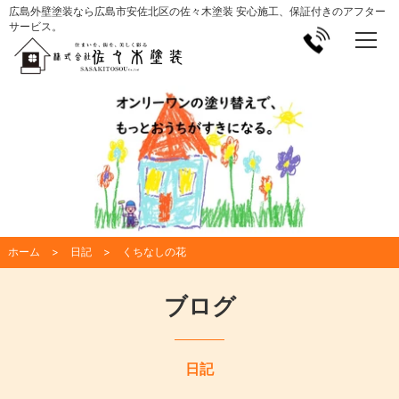
広島外壁塗装なら広島市安佐北区の佐々木塗装 安心施工、保証付きのアフター
サービス。
ホーム
日記
くちなしの花
ブログ
日記