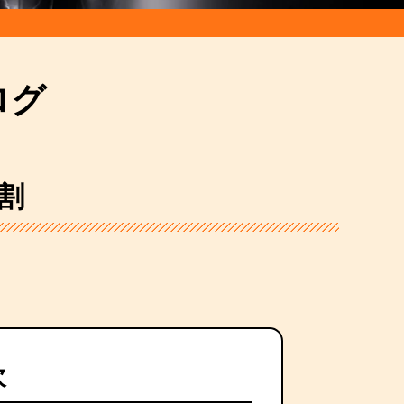
ログ
割
次