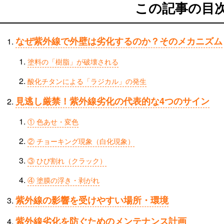
この記事の目
なぜ紫外線で外壁は劣化するのか？そのメカニズム
塗料の「樹脂」が破壊される
酸化チタンによる「ラジカル」の発生
見逃し厳禁！紫外線劣化の代表的な4つのサイン
① 色あせ・変色
② チョーキング現象（白化現象）
③ ひび割れ（クラック）
④ 塗膜の浮き・剥がれ
紫外線の影響を受けやすい場所・環境
紫外線劣化を防ぐためのメンテナンス計画