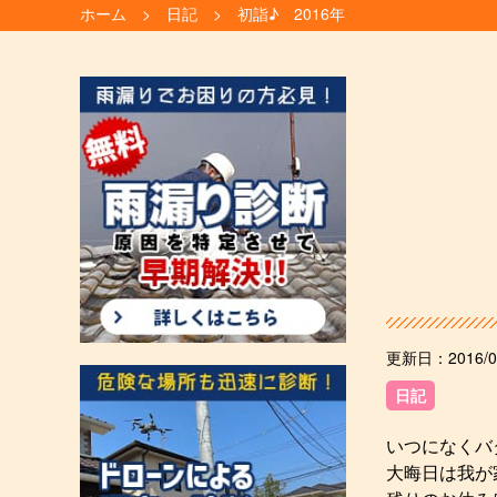
ホーム
日記
初詣♪ 2016年
更新日：
2016/0
日記
いつになくバ
大晦日は我が