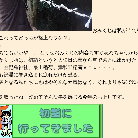
おみくじは私が吉で
これってどっちが格上なワケ？」
」
ちでもいいや。」(どうせおみくじの内容もすぐ忘れちゃうから
かりし頃は、初詣というと大晦日の夜から車で遠方に出かけた
、金毘羅神社、最上稲荷、津和野稲荷ｅｔｃ・・・。
も渋滞に巻き込まれ疲れだけが残る。
痛となる私たちにもはやそんな元気はなく、それよりも家でゆ
を取ったね。改めてそんな事を感じる今年のお正月です。