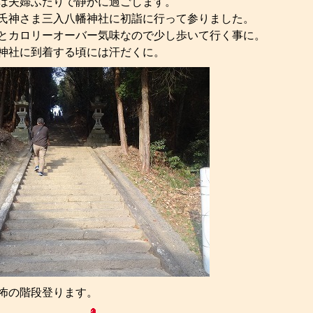
は夫婦ふたりで静かに過ごします。
氏神さま三入八幡神社に初詣に行って参りました。
とカロリーオーバー気味なので少し歩いて行く事に。
神社に到着する頃には汗だくに。
怖の階段登ります。