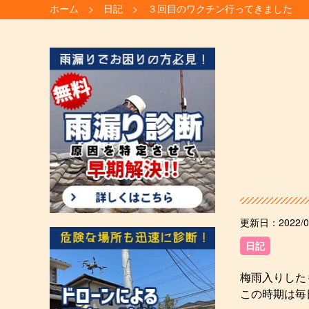
ホーム
日記
３回目のワクチン行ってきました
更新日：
2022/0
日記
梅雨入りした
この時期は毎