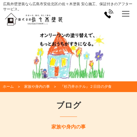
広島外壁塗装なら広島市安佐北区の佐々木塗装 安心施工、保証付きのアフター
サービス。
ホーム
家族や身内の事
『杉乃井ホテル』２日目の夕食
ブログ
家族や身内の事