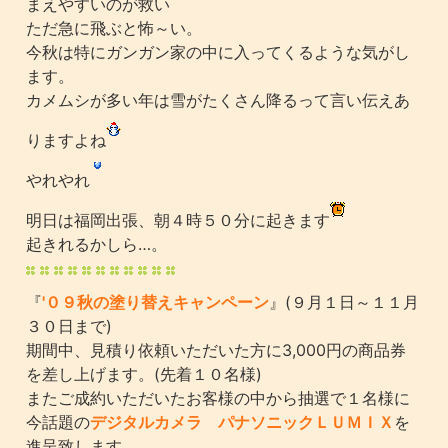
まえやすいのが救い
ただ急に飛ぶと怖～い。
今秋は特にガンガン家の中に入ってくるような気がし
ます。
カメムシが多い年は雪がたくさん降るって言い伝えあ
りますよね
やれやれ
明日は福岡出張、朝４時５０分に起きます
起きれるかしら…。
『
'０９秋の塗り替えキャンペーン
』(９月１日～１１月
３０日まで)
期間中、見積り依頼いただいた方に3,000円の商品券
を差し上げます。(先着１０名様)
またご成約いただいたお客様の中から抽選で１名様に
今話題の
デジタルカメラ パナソニックＬＵＭＩＸ
を
進呈致します。