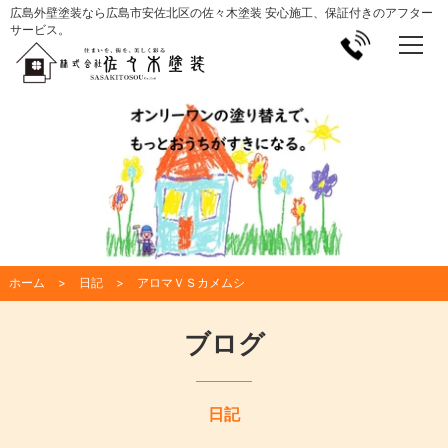
広島外壁塗装なら広島市安佐北区の佐々木塗装 安心施工、保証付きのアフター
サービス。
ホーム
日記
アロマＶＳカメムシ
ブログ
日記