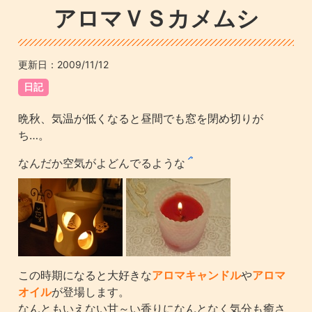
アロマＶＳカメムシ
更新日：
2009/11/12
日記
晩秋、気温が低くなると昼間でも窓を閉め切りが
ち…。
なんだか空気がよどんでるような
この時期になると大好きな
アロマキャンドル
や
アロマ
オイル
が登場します。
なんともいえない甘～い香りになんとなく気分も癒さ