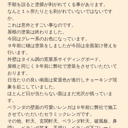
手順を誤ると塗膜が剥がれてくる事があります。
なんと１ヶ所たりとも剥がれていないではないです
か。
これは意外とすごい事なのです。
屋根の塗装は終わりました。
今回はグレー系のお色になっています。
９年前に樋は塗装をしましたが今回は全面架け替えを
行います。
外壁はタイル調の窯業系サイディングボード。
屋根と同じく９年前に弊社で塗装をさせていただいて
おります。
日当たりの良い南面は変退色が進行しチョーキング現
象を起こしていました。
ほとんど日が当たらない面はまだ光沢が残っていま
す。
ベランダの壁面の可愛いレンガは９年前に弊社で施工
させていただいたセラミックレンガです。
その他、軒天、玄関軒天、ベランダ軒天、破風板、鼻
隠し、ベランダ笠木、手摺り、ベランダ下フレーム、