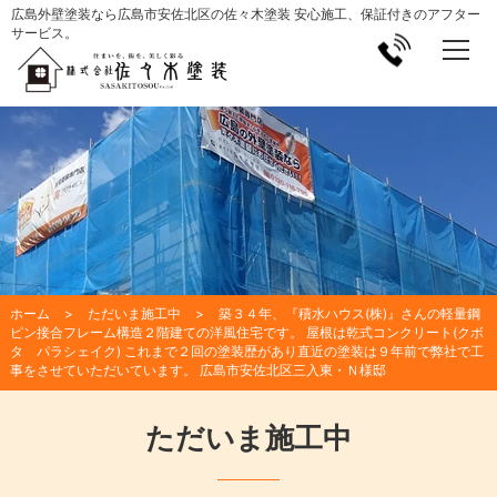
広島外壁塗装なら広島市安佐北区の佐々木塗装 安心施工、保証付きのアフター
サービス。
ホーム
ただいま施工中
築３４年、『積水ハウス(株)』さんの軽量鋼
ピン接合フレーム構造２階建ての洋風住宅です。 屋根は乾式コンクリート(クボ
タ パラシェイク) これまで２回の塗装歴があり直近の塗装は９年前で弊社で工
事をさせていただいています。 広島市安佐北区三入東・Ｎ様邸
ただいま施工中