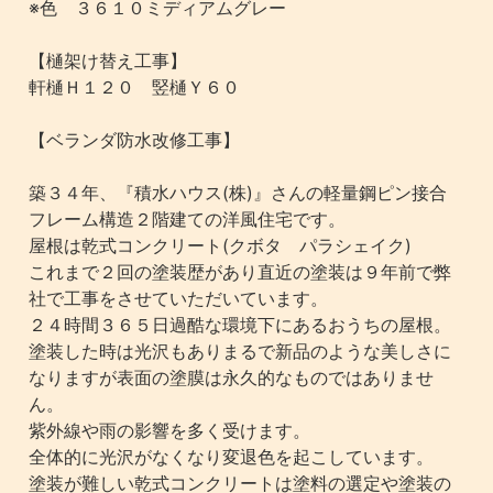
※色 ３６１０ミディアムグレー
【樋架け替え工事】
軒樋Ｈ１２０ 竪樋Ｙ６０
【ベランダ防水改修工事】
築３４年、『積水ハウス(株)』さんの軽量鋼ピン接合
フレーム構造２階建ての洋風住宅です。
屋根は乾式コンクリート(クボタ パラシェイク)
これまで２回の塗装歴があり直近の塗装は９年前で弊
社で工事をさせていただいています。
２４時間３６５日過酷な環境下にあるおうちの屋根。
塗装した時は光沢もありまるで新品のような美しさに
なりますが表面の塗膜は永久的なものではありませ
ん。
紫外線や雨の影響を多く受けます。
全体的に光沢がなくなり変退色を起こしています。
塗装が難しい乾式コンクリートは塗料の選定や塗装の