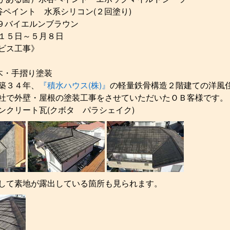
谷ペイント 水系シリコン(２回塗り)
３９バイエルンブラウン
１５日～５月８日
ビス工事》
木・手摺り塗装
築３４年、
『積水ハウス(株)』
の軽量鉄骨構造２階建ての洋風
社で外壁・屋根の塗装工事をさせていただいたＯＢ客様です。
ンクリート瓦(クボタ パラシェイク)
して素地が露出している箇所も見られます。