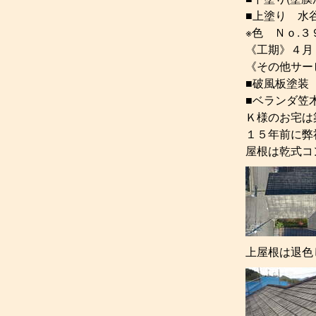
■上塗り 水
※色 Ｎｏ.
《工期》４月
《その他サー
■破風板塗装
■ベランダ笠
Ｋ様のお宅は
１５年前に弊
屋根は乾式コ
上屋根は退色