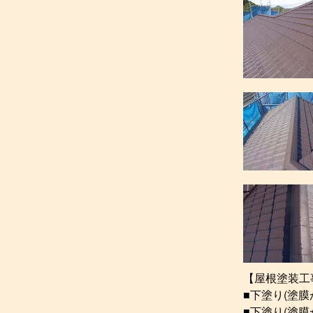
【屋根塗装工
■下塗り(塗
■下塗り(塗