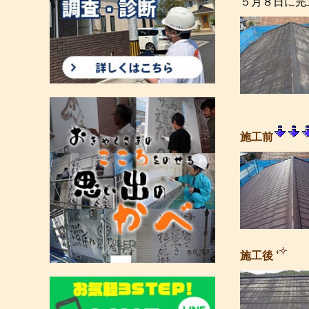
５月８日に完
施工前
施工後