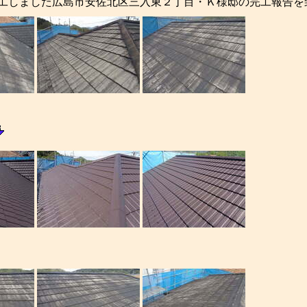
工しました広島市安佐北区三入東２丁目・Ｋ様邸の完工報告を