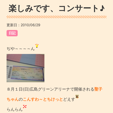
楽しみです、コンサート♪
更新日：
2010/06/29
日記
ぢや～～～～ん
８月１日(日)広島グリーンアリーナで開催される
聖子
ちゃん
の
こんすわ～とちけっと
どえす
らんらん