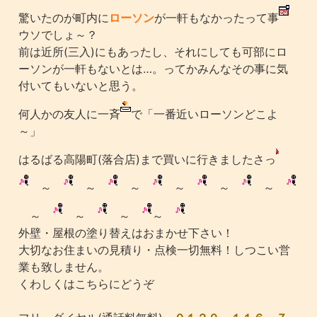
驚いたのが町内に
ローソン
が一軒もなかったって事
ウソでしょ～？
前は近所(三入)にもあったし、それにしても可部にロ
ーソンが一軒もないとは…。ってかみんなその事に気
付いてもいないと思う。
何人かの友人に一斉
で「一番近いローソンどこよ
～」
はるばる高陽町(落合店)まで買いに行きましたさっ
～
～
～
～
～
～
～
～
～
～
外壁・屋根の塗り替えはおまかせ下さい！
大切なお住まいの見積り・点検一切無料！しつこい営
業も致しません。
くわしくはこちらにどうぞ