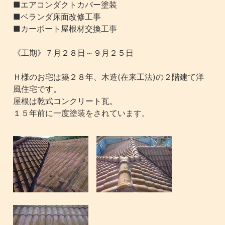
■エアコンダクトカバー塗装
■ベランダ床面改修工事
■カーポート屋根材交換工事
《工期》７月２８日～９月２５日
Ｈ様のお宅は築２８年、木造(在来工法)の２階建て洋
風住宅です。
屋根は乾式コンクリート瓦。
１５年前に一度塗装をされています。