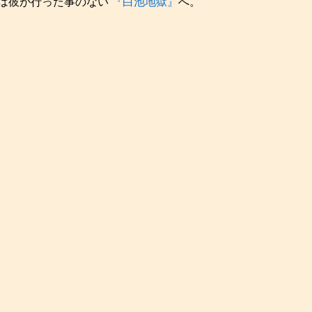
は彼が行った事のない
『白池地獄』
へ。