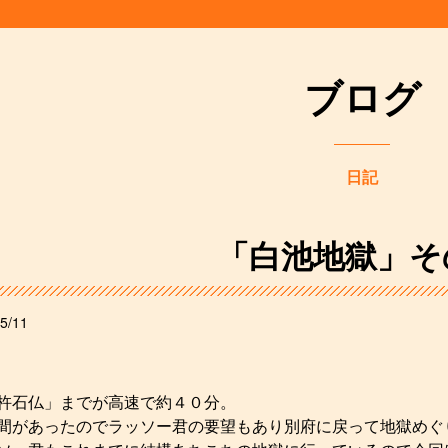
ブログ
日記
「白池地獄」そ
5/11
杵石仏」までが高速で約４０分。
間があったのでラッソー君の要望もあり別府に戻って地獄めぐ