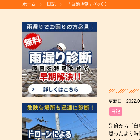
ホーム
日記
「白池地獄」その①
更新日：
2022/0
日記
別府から「臼
思ったより時