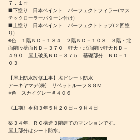
７．１㎡
■下塗り 日本ペイント パーフェクトフィラー(マス
チックローラーパターン付け)
■上塗り 日本ペイント パーフェクトトップ(２回塗
り)
※色 １階ＮＤ－１８４ ２階ＮＤ－１０８ ３階・北
面階段壁面ＮＤ－３７０ 軒天・北面階段軒天ＮＤ－
４９０ 屋上破風ＮＤ－３７５ 基礎部分 ＮＤ－１
０３
【屋上防水改修工事】塩ビシート防水
アーキヤマデ(株) リベットルーフＳＧＭ
※色 スカイグレー＃４０６
《工期》令和３年５月２０日～９月４日
築３４年、ＲＣ構造３階建てのマンションです。
屋上部分はシート防水。