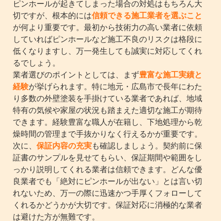
ピンホールが起きてしまった場合の対処はもちろん大
切ですが、根本的には
信頼できる施工業者を選ぶこと
が何より重要です。最初から技術力の高い業者に依頼
していればピンホールなど施工不良のリスクは格段に
低くなりますし、万一発生しても誠実に対応してくれ
るでしょう。
業者選びのポイントとしては、まず
豊富な施工実績と
経験
が挙げられます。特に地元・広島市で長年にわた
り多数の外壁塗装を手掛けている業者であれば、地域
特有の気候や家屋の状況も踏まえた適切な施工が期待
できます。経験豊富な職人が在籍し、下地処理から乾
燥時間の管理まで手抜かりなく行えるかが重要です。
次に、
保証内容の充実
も確認しましょう。契約前に保
証書のサンプルを見せてもらい、保証期間や範囲をし
っかり説明してくれる業者は信頼できます。どんな優
良業者でも「絶対にピンホールが出ない」とは言い切
れないため、万一の際に迅速かつ手厚くフォローして
くれるかどうかが大切です。保証対応に消極的な業者
は避けた方が無難です。