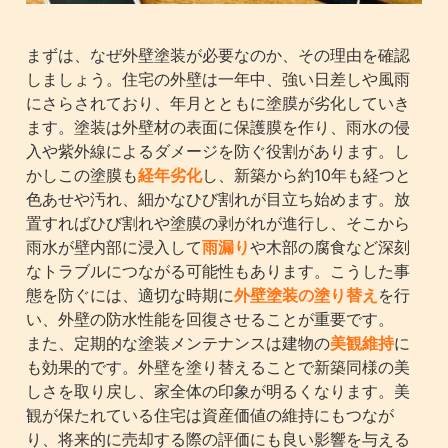
まずは、なぜ外壁塗装が必要なのか、その理由を確認
しましょう。住宅の外壁は一年中、強い日差しや風雨
にさらされており、年月とともに塗膜が劣化していき
ます。塗装は外壁材の表面に保護膜を作り、雨水の侵
入や紫外線によるダメージを防ぐ役割があります。し
かしこの塗膜も
経年劣化
し、新築から約10年も経つと
色あせや汚れ、細かなひび割れが目立ち始めます。放
置すればひび割れや塗膜の剥がれが進行し、そこから
雨水が壁内部に浸入して
雨漏り
や木部の腐食など深刻
なトラブルにつながる可能性もあります。こうした事
態を防ぐには、適切な時期に
外壁塗装の塗り替え
を行
い、外壁の防水性能を回復させることが重要です。
また、定期的な塗装メンテナンスは建物の
美観維持
に
も効果的です。外壁を塗り替えることで新築同様の美
しさを取り戻し、家全体の印象が明るくなります。美
観が保たれている住宅は資産価値の維持にもつなが
り、将来的に売却する際の評価にも良い影響を与える