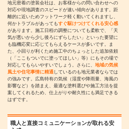
地元密着の塗装会社は、お客様からの問い合わせへの
対応や現地調査のスピードが速い傾向があります。距
離的に近いためフットワーク軽く動いてくれますし、
何かトラブルがあっても
すぐ駆けつけてくれる安心感
があります。施工日程の調整についても柔軟で、「天
気が悪いから少し後ろにずらしたい」といった要望に
も臨機応変に応じてもらえるケースが多いです。ま
た、小回りが利くため施工中のちょっとした追加依頼
（「ここもついでに塗ってほしい」等）にもその場で
対応してもらいやすいでしょう。さらに、
地域の気候
風土や住宅事情に精通
しているのも地元業者ならでは
の強みです。広島特有の気候（湿度や降雨量、海風の
影響など）を踏まえ、最適な塗料選びや施工方法を提
案してくれるため、仕上がりや耐久性にも満足できる
はずです。
職人と直接コミュニケーションが取れる安