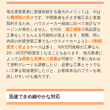
地元塗装業者に直接依頼する最大のメリットは、やは
り
費用面の安さ
です。中間業者を介さず施工店と直接
契約するため、ハウスメーカー経由に比べて余計なマ
ージンが発生しません。その分、
適正価格
で高品質な
工事をしてもらえる可能性が高まります。実際、同じ
内容の外壁塗装工事でもハウスメーカーより
2～3割程
度安く収まる
ケースは多く、100万円規模の工事なら
20～30万円程度安くなることもあります。地元業者に
よっては
柔軟な見積もり提案
が可能で、予算に合わせ
て塗料グレードを調整したり、必要な工事とそうでな
い工事を取捨選択したりと、お客様本位のプランを相
談しやすいのも魅力です。
迅速できめ細やかな対応