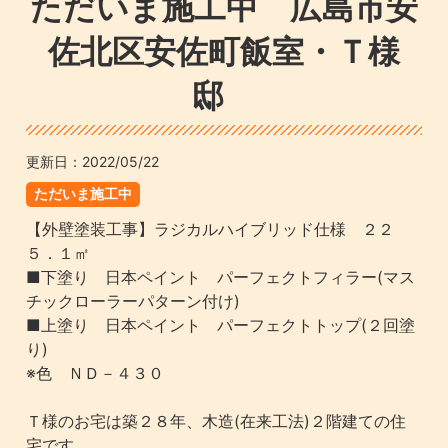
ただいま施工中 広島市安
佐北区安佐町飯室・Ｔ様
邸
更新日：
2022/05/22
ただいま施工中
【外壁塗装工事】ラジカルハイブリッド仕様 ２２
５．１㎡
■下塗り 日本ペイント パーフェクトフィラー(マス
チックローラーパターン付け)
■上塗り 日本ペイント パーフェクトトップ(２回塗
り)
※色 ＮＤ－４３０
Ｔ様のお宅は築２８年、木造(在来工法)２階建ての住
宅です。