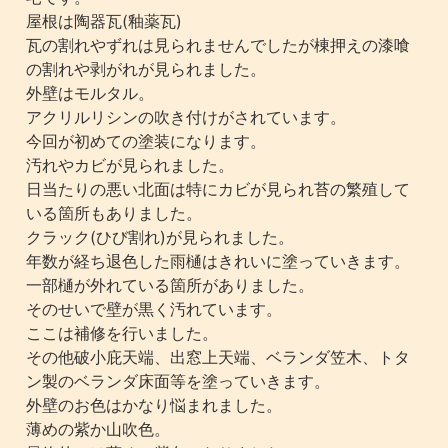
屋根は陶器瓦(釉薬瓦)
瓦の割れやずれは見られませんでしたが棟押えの漆喰
の割れや剥がれが見られました。
外壁はモルタル。
アクリルリシンの吹き付けがされています。
今回が初めての塗装になります。
汚れやカビが見られました。
日当たりの悪い北面は特にカビが見られ苔の繁殖して
いる箇所もありました。
クラック(ひび割れ)が見られました。
年数が経ち退色した雨樋はきれいに塗っていきます。
一部樋が外れている箇所がありました。
そのせいで壁が黒く汚れています。
ここは補修を行いました。
その他破小庇天端、出窓上天端、ベランダ笠木、トタ
ン製のベランダ床面等を塗っていきます。
外壁のお色はかなり悩まれました。
薄めの紫か山吹色。